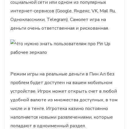
социальной сети или одном из популярных
интернет-сервисов (Google, Яндекс, VK, Mail Ru,
Одноклассники, Telegram). Самолет игра на
деньги очень ответственная и рискованная.
Режим игры на реальные деньги в Пин Ап без
проблем будет доступен на вашем мобильном
устройстве. Игрок может открыть счет в любой
удобной валюте из множества доступных, в том
числе и в тенге. Игротека казино постоянно
наполняется новыми развлечениями, которые
попадают в одноименный раздел.