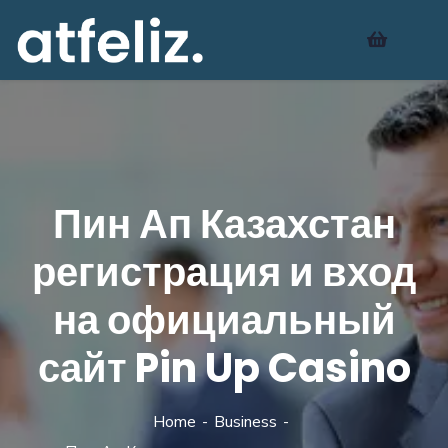
Пин Ап Казахстан
регистрация и вход
на официальный
сайт Pin Up Casino
Home
Business