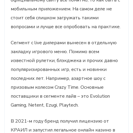
официальному сайту все понятно, то как быть с
мобильным приложением. На самом деле не
стоит себя слишком загружать такими
вопросами и лучше все опробовать на практике.
Сегмент с live дилерами вынесен в отдельную
закладку игрового меню. Помимо всем
известной рулетки, блэкджека и прочих давно
популяризированных игр, есть и новинки
последних лет. Например, азартное шоу с
призовым колесом Crazy Time. Основные
поставщики в сегменте лайв – это Evolution
Gaming, Netent, Ezugi, Playtech.
В 2021-м году бренд получил лицензию от
КРАИЛ и запустил легальное онлайн казино в