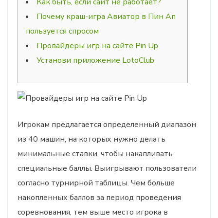
Как быть, если сайт не работает?
Почему краш-игра Авиатор в Пин Ап
пользуется спросом
Провайдеры игр на сайте Pin Up
Установи приложение LotoClub
Игрокам предлагается определенный диапазон
из 40 машин, на которых нужно делать
минимальные ставки, чтобы накапливать
специальные баллы. Выигрывают пользователи
согласно турнирной таблицы. Чем больше
накопленных баллов за период проведения
соревнования, тем выше место игрока в