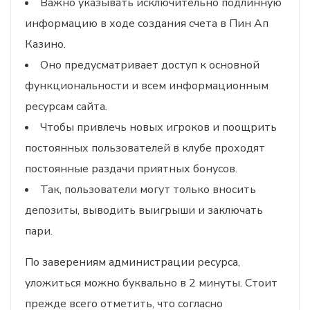
Важно указывать исключительно подлинную
информацию в ходе создания счета в Пин Ап
Казино.
Оно предусматривает доступ к основной
функциональности и всем информационным
ресурсам сайта.
Чтобы привлечь новых игроков и поощрить
постоянных пользователей в клубе проходят
постоянные раздачи приятных бонусов.
Так, пользователи могут только вносить
депозиты, выводить выигрыши и заключать
пари.
По заверениям администрации ресурса,
уложиться можно буквально в 2 минуты. Стоит
прежде всего отметить, что согласно