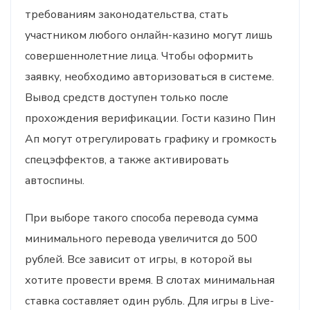
требованиям законодательства, стать
участником любого онлайн-казино могут лишь
совершеннолетние лица. Чтобы оформить
заявку, необходимо авторизоваться в системе.
Вывод средств доступен только после
прохождения верификации. Гости казино Пин
Ап могут отрегулировать графику и громкость
спецэффектов, а также активировать
автоспины.
При выборе такого способа перевода сумма
минимального перевода увеличится до 500
рублей. Все зависит от игры, в которой вы
хотите провести время. В слотах минимальная
ставка составляет один рубль. Для игры в Live-