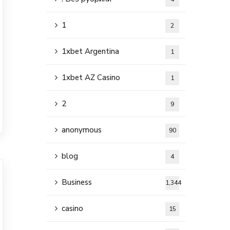
1
2
1xbet Argentina
1
1xbet AZ Casino
1
2
9
anonymous
90
blog
4
Business
1,344
casino
15