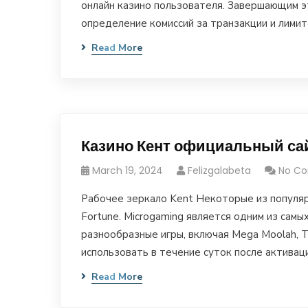
онлайн казино пользователя. Завершающим э
определение комиссий за транзакции и лими
Read More
Казино Кент официальный сай
March 19, 2024
Felizgalabeta
No C
Рабочее зеркало Kent Некоторые из популярн
Fortune. Microgaming является одним из сам
разнообразные игры, включая Mega Moolah, Th
использовать в течение суток после активац
Read More