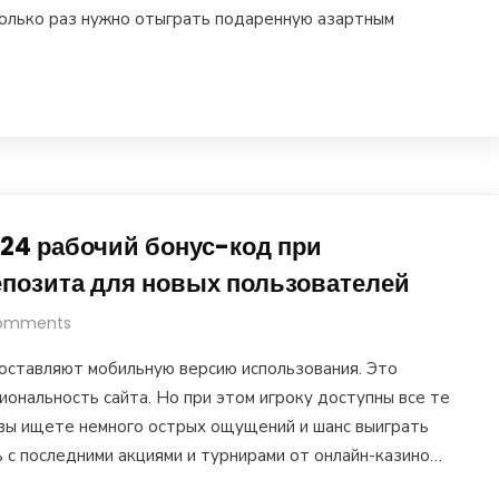
олько раз нужно отыграть подаренную азартным
24 рабочий бонус-код при
депозита для новых пользователей
omments
доставляют мобильную версию использования. Это
ональность сайта. Но при этом игроку доступны все те
 вы ищете немного острых ощущений и шанс выиграть
 с последними акциями и турнирами от онлайн-казино…