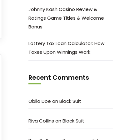
Johnny Kash Casino Review &
Ratings Game Titles & Welcome
Bonus
Lottery Tax Loan Calculator: How
Taxes Upon Winnings Work
Recent Comments
Obila Doe
on
Black Suit
Riva Collins
on
Black Suit