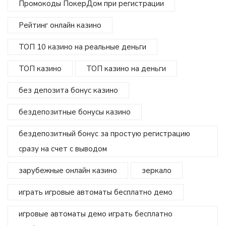
Промокоды ПокерДом при регистрации
Рейтинг онлайн казино
ТОП 10 казино на реальные деньги
ТОП казино
ТОП казино на деньги
без депозита бонус казино
бездепозитные бонусы казино
бездепозитный бонус за простую регистрацию
сразу на счет с выводом
зарубежные онлайн казино
зеркало
играть игровые автоматы бесплатно демо
игровые автоматы демо играть бесплатно