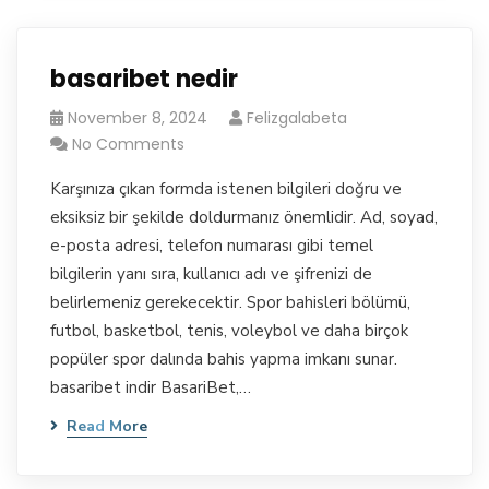
basaribet nedir
November 8, 2024
Felizgalabeta
No Comments
Karşınıza çıkan formda istenen bilgileri doğru ve
eksiksiz bir şekilde doldurmanız önemlidir. Ad, soyad,
e-posta adresi, telefon numarası gibi temel
bilgilerin yanı sıra, kullanıcı adı ve şifrenizi de
belirlemeniz gerekecektir. Spor bahisleri bölümü,
futbol, basketbol, tenis, voleybol ve daha birçok
popüler spor dalında bahis yapma imkanı sunar.
basaribet indir BasariBet,…
Read More