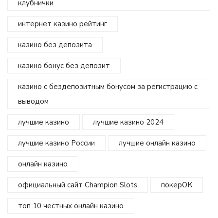
клубнички
интернет казино рейтинг
казино без депозита
казино бонус без депозит
казино с бездепозитным бонусом за регистрацию с
выводом
лучшие казино
лучшие казино 2024
лучшие казино России
лучшие онлайн казино
онлайн казино
официальный сайт Champion Slots
покерОК
топ 10 честных онлайн казино