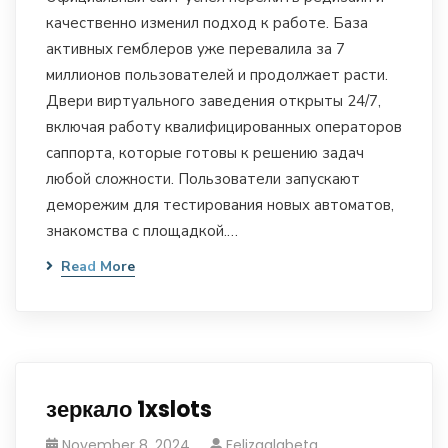
качественно изменил подход к работе. База
активных гемблеров уже перевалила за 7
миллионов пользователей и продолжает расти.
Двери виртуального заведения открыты 24/7,
включая работу квалифицированных операторов
саппорта, которые готовы к решению задач
любой сложности. Пользователи запускают
деморежим для тестирования новых автоматов,
знакомства с площадкой.…
Read More
зеркало 1xslots
November 8, 2024
Felizgalabeta