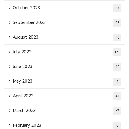
October 2023
37
September 2023
28
August 2023
46
July 2023
170
June 2023
18
May 2023
4
April 2023
41
March 2023
47
February 2023
6