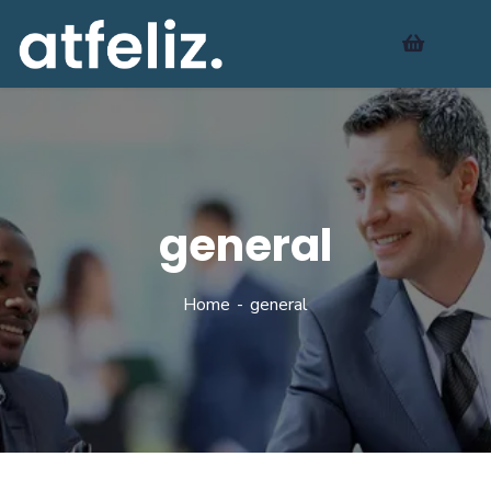
general
Home
general