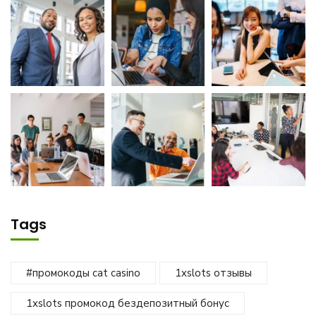
Tags
#промокоды cat casino
1xslots отзывы
1xslots промокод бездепозитный бонус