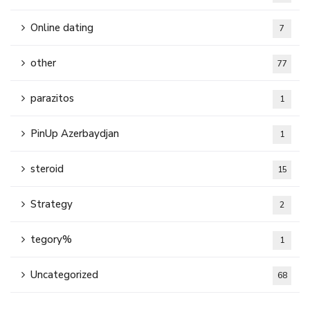
Online dating
7
other
77
parazitos
1
PinUp Azerbaydjan
1
steroid
15
Strategy
2
tegory%
1
Uncategorized
68