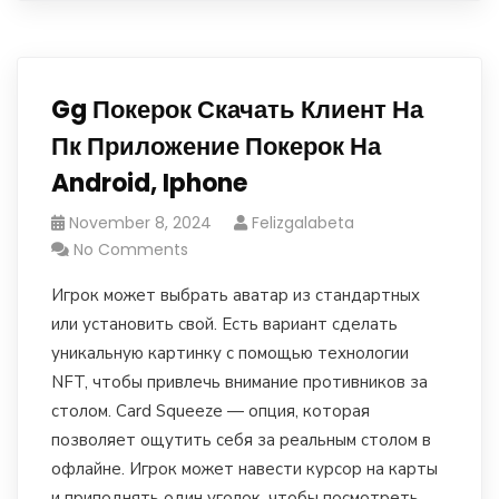
Gg Покерок Скачать Клиент На
Пк Приложение Покерок На
Android, Iphone
November 8, 2024
Felizgalabeta
No Comments
Игрок может выбрать аватар из стандартных
или установить свой. Есть вариант сделать
уникальную картинку с помощью технологии
NFT, чтобы привлечь внимание противников за
столом. Card Squeeze — опция, которая
позволяет ощутить себя за реальным столом в
офлайне. Игрок может навести курсор на карты
и приподнять один уголок, чтобы посмотреть