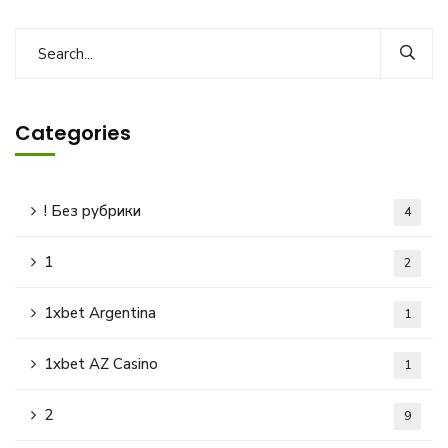
Categories
! Без рубрики
4
1
2
1xbet Argentina
1
1xbet AZ Casino
1
2
9