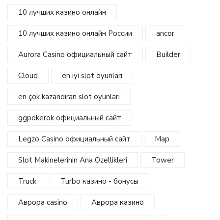
10 лучших казино онлайн
10 лучших казино онлайн России
ancor
Aurora Casino официальный сайт
Builder
Cloud
en iyi slot oyunları
en çok kazandiran slot oyunları
ggpokerok официальный сайт
Legzo Casino официальный сайт
Map
Slot Makinelerinin Ana Özellikleri
Tower
Truck
Turbo казино - бонусы
Аврора casino
Аврора казино