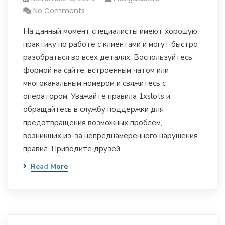
No Comments
На данный момент специалисты имеют хорошую
практику по работе с клиентами и могут быстро
разобраться во всех деталях. Воспользуйтесь
формой на сайте, встроенным чатом или
многоканальным номером и свяжитесь с
оператором. Уважайте правила 1xslots и
обращайтесь в службу поддержки для
предотвращения возможных проблем,
возникших из-за непреднамеренного нарушения
правил. Приводите друзей…
Read More