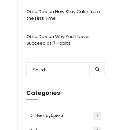
Obila Doe
on
How Stay Calm from
the First Time.
Obila Doe
on
Why You’ll Never
Succeed at 7 Habits.
Categories
! Без рубрики
4