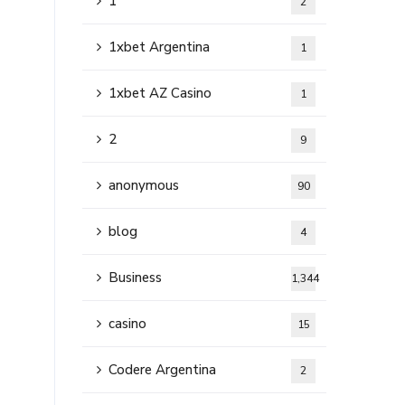
1
2
1xbet Argentina
1
1xbet AZ Casino
1
2
9
anonymous
90
blog
4
Business
1,344
casino
15
Codere Argentina
2