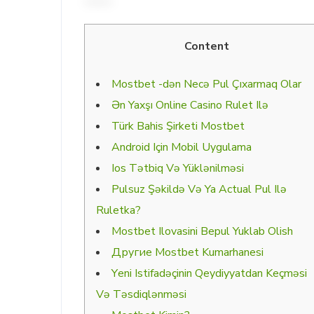
Content
Mostbet -dən Necə Pul Çıxarmaq Olar
Ən Yaxşı Online Casino Rulet Ilə
Türk Bahis Şirketi Mostbet
Android Için Mobil Uygulama
Ios Tətbiq Və Yüklənilməsi
Pulsuz Şəkildə Və Ya Actual Pul Ilə
Ruletka?
Mostbet Ilovasini Bepul Yuklab Olish
Другие Mostbet Kumarhanesi
Yеni Istifаdəçinin Qеydiyyаtdаn Kеçməsi
Və Təsdiqlənməsi