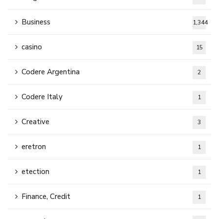
Business
1,344
casino
15
Codere Argentina
2
Codere Italy
1
Creative
3
eretron
1
etection
1
Finance, Credit
1