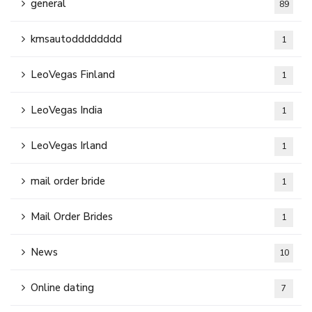
general
89
kmsautodddddddd
1
LeoVegas Finland
1
LeoVegas India
1
LeoVegas Irland
1
mail order bride
1
Mail Order Brides
1
News
10
Online dating
7