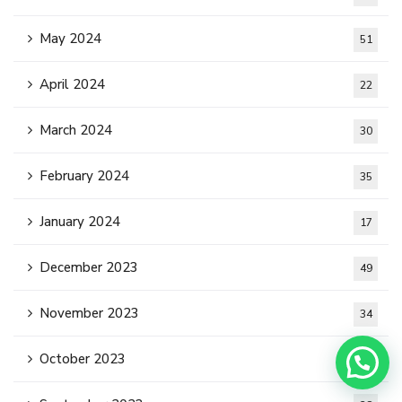
May 2024
51
April 2024
22
March 2024
30
February 2024
35
January 2024
17
December 2023
49
November 2023
34
October 2023
37