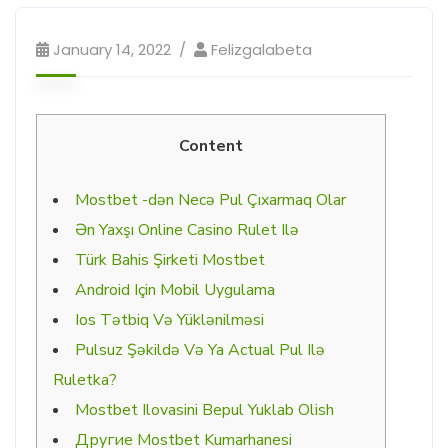
January 14, 2022
Felizgalabeta
Content
Mostbet -dən Necə Pul Çıxarmaq Olar
Ən Yaxşı Online Casino Rulet Ilə
Türk Bahis Şirketi Mostbet
Android Için Mobil Uygulama
Ios Tətbiq Və Yüklənilməsi
Pulsuz Şəkildə Və Ya Actual Pul Ilə
Ruletka?
Mostbet Ilovasini Bepul Yuklab Olish
Другие Mostbet Kumarhanesi