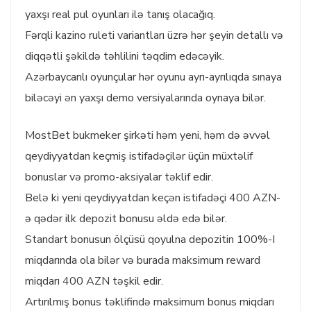
yaxşı real pul oyunları ilə tanış olacağıq.
Fərqli kazino ruleti variantları üzrə hər şeyin detallı və
diqqətli şəkildə təhlilini təqdim edəcəyik.
Azərbaycanlı oyunçular hər oyunu ayrı-ayrılıqda sınaya
biləcəyi ən yaxşı demo versiyalarında oynaya bilər.
MostBet bukmeker şirkəti həm yeni, həm də əvvəl
qeydiyyatdan keçmiş istifadəçilər üçün müxtəlif
bonuslar və promo-aksiyalar təklif edir.
Belə ki yeni qeydiyyatdan keçən istifadəçi 400 AZN-
ə qədər ilk depozit bonusu əldə edə bilər.
Standart bonusun ölçüsü qoyulna depozitin 100%-I
miqdarında ola bilər və burada maksimum reward
miqdarı 400 AZN təşkil edir.
Artırılmış bonus təklifində maksimum bonus miqdarı