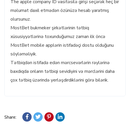
The apple company ID vasitəsilə girişi seçərək heç bir
məlumat daxil etmədən özünüzə hesab yaratmış
olursunuz.
MostBet bukmeker şirkətlərinin tətbiq
xüsusiyyətlərinə toxunduğumuz zaman ilk öncə
MostBet mobile applərin istifadəçi dostu olduğunu
söyləməliyik.
Tətbiqdən istifadə edən mərcsevərlərin rəylərinə
baxdıqda onların tətbiqi sevidiyini və mərclərini daha
çox tətbiq üzərində yerləşdirdiklərini görə bilərik.
Share: