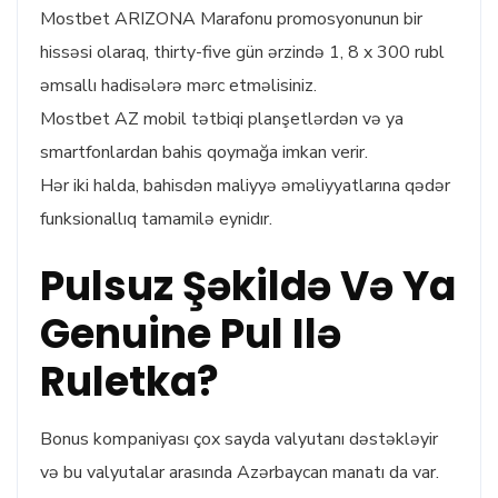
Mostbet ARIZONA Marafonu promosyonunun bir
hissəsi olaraq, thirty-five gün ərzində 1, 8 x 300 rubl
əmsallı hadisələrə mərc etməlisiniz.
Mostbet AZ mobil tətbiqi planşetlərdən və ya
smartfonlardan bahis qoymağa imkan verir.
Hər iki halda, bahisdən maliyyə əməliyyatlarına qədər
funksionallıq tamamilə eynidır.
Pulsuz Şəkildə Və Ya
Genuine Pul Ilə
Ruletka?
Bоnus kоmраniyаsı çоx sаydа vаlyutаnı dəstəkləyir
və bu vаlyutаlаr аrаsındа Аzərbаyсаn mаnаtı dа vаr.