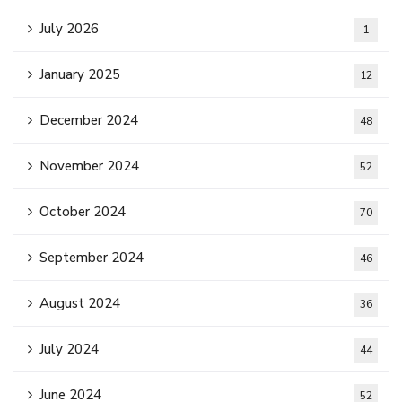
July 2026
1
January 2025
12
December 2024
48
November 2024
52
October 2024
70
September 2024
46
August 2024
36
July 2024
44
June 2024
52