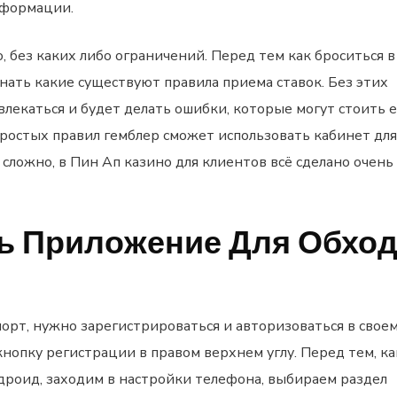
нформации.
, без каких либо ограничений. Перед тем как броситься в
знать какие существуют правила приема ставок. Без этих
лекаться и будет делать ошибки, которые могут стоить 
простых правил гемблер сможет использовать кабинет для
 сложно, в Пин Ап казино для клиентов всё сделано очень
ь Приложение Для Обхо
порт, нужно зарегистрироваться и авторизоваться в свое
нопку регистрации в правом верхнем углу. Перед тем, ка
роид, заходим в настройки телефона, выбираем раздел