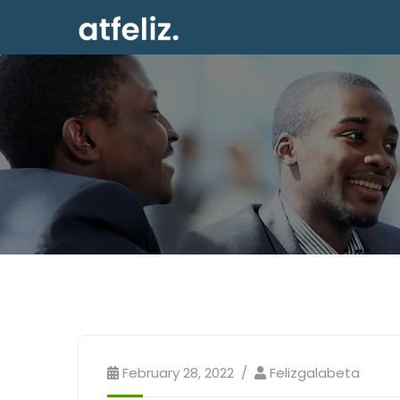
February 28, 2022
Felizgalabeta