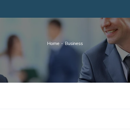
Home
Business