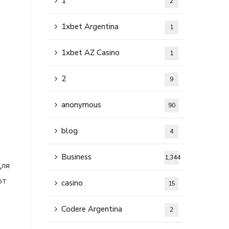
1
2
1xbet Argentina
1
1xbet AZ Casino
1
2
9
anonymous
90
blog
4
Business
1,344
Для
от
casino
15
Codere Argentina
2