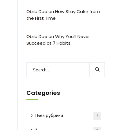
Obila Doe
on
How Stay Calm from
the First Time.
Obila Doe
on
Why You’ll Never
Succeed at 7 Habits.
Categories
! Без рубрики
4