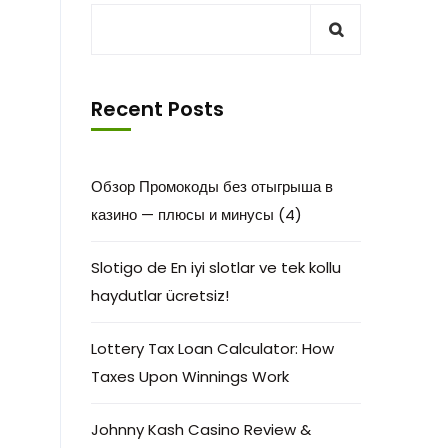
Recent Posts
Обзор Промокоды без отыгрыша в
казино — плюсы и минусы (4)
Slotigo de En iyi slotlar ve tek kollu
haydutlar ücretsiz!
Lottery Tax Loan Calculator: How
Taxes Upon Winnings Work
Johnny Kash Casino Review &