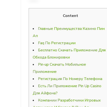
Content
Главные Преимущества Казино Пин
Ап
Faq По Регистрации
Бесплатно Скачать Приложение Для
Обхода Блокировки
Pin-up Скачать Мобильное
Приложение
Регистрация По Номеру Телефона
Есть Ли Приложение Pin Up Casino
Для Айфона?
Компании Разработчики Игровых