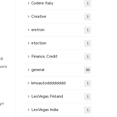
Codere Italy
1
Creative
3
eretron
1
etection
1
Finance, Credit
1
ой
вого
general
89
kmsautodddddddd
1
LeoVegas Finland
1
ут
LeoVegas India
1