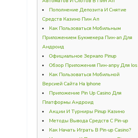
Автоматов И Слотов В Пин Ап
Пополнение Депозита И Снятие
Средств Казино Пин Ап
Как Пользоваться Мобильным
Приложением Букмекера Пин-ап Для
Андроид
Официальное Зеркало Pinup
Обзор Приложения Пин-апру Для Ios
Как Пользоваться Мобильной
Версией Сайта На Iphone
Приложение Pin Up Casino Для
Платформы Андроид
Акции И Турниры Pinup Казино
Методы Вывода Средств С Pin-up
Как Начать Играть В Pin-up Casino?