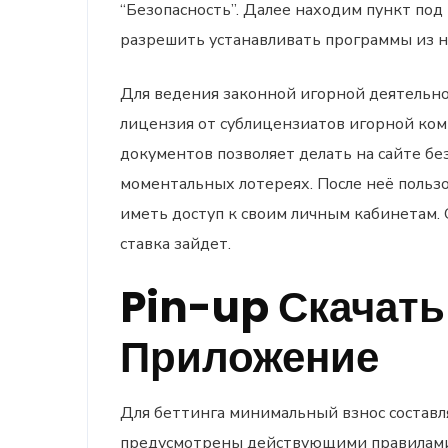
“Безопасность”. Далее находим пункт под
разрешить устанавливать программы из н
Для ведения законной игорной деятельно
лицензия от сублицензиатов игорной коми
документов позволяет делать на сайте без
моментальных лотереях. После неё пользо
иметь доступ к своим личным кабинетам. С
ставка зайдет.
Pin-up Скачат
Приложение
Для беттинга минимальный взнос составля
предусмотрены действующими правилами 