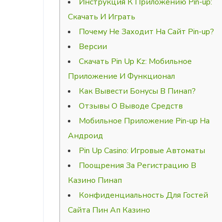
Инструкция К Приложению Pin-up:
Скачать И Играть
Почему Не Заходит На Сайт Pin-up?
Версии
Скачать Pin Up Kz: Мобильное
Приложение И Функционал
Как Вывести Бонусы В Пинап?
Отзывы О Выводе Средств
Мобильное Приложение Pin-up На
Андроид
Pin Up Casino: Игровые Автоматы
Поощрения За Регистрацию В
Казино Пинап
Конфиденциальность Для Гостей
Сайта Пин Ап Казино