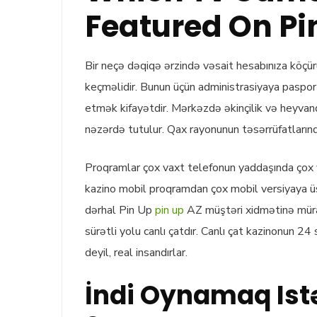
Featured On Pi
Bir neçə dəqiqə ərzində vəsait hesabınıza köçü
keçməlidir. Bunun üçün administrasiyaya paspor
etmək kifayətdir. Mərkəzdə əkinçilik və heyva
nəzərdə tutulur. Qax rayonunun təsərrüfatlarınd
Proqramlar çox vaxt telefonun yaddaşında çox 
kazino mobil proqramdan çox mobil versiyaya üs
dərhal Pin Up
pin up
AZ müştəri xidmətinə mürac
sürətli yolu canlı çatdır. Canlı çat kazinonun 
deyil, real insandırlar.
İndi Oynamaq Ist