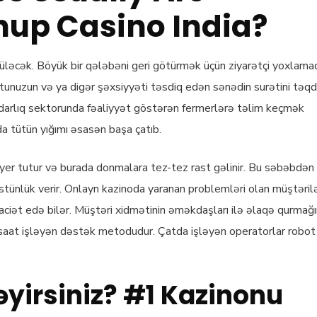
nup Casino India?
rüləcək. Böyük bir qələbəni geri götürmək üçün ziyarətçi yoxlama
tunuzun və ya digər şəxsiyyəti təsdiq edən sənədin surətini təq
ndarlıq sektorunda fəaliyyət göstərən fermerlərə təlim keçmək
a tütün yığımı əsasən başa çatıb.
yer tutur və burada donmalara tez-tez rast gəlinir. Bu səbəbdən
tünlük verir. Onlayn kazinoda yaranan problemləri olan müştəril
iət edə bilər. Müştəri xidmətinin əməkdaşları ilə əlaqə qurmağı
24 saat işləyən dəstək metodudur. Çatda işləyən operatorlar robot
əyirsiniz? #1 Kazinonu