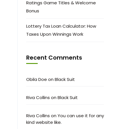
Ratings Game Titles & Welcome
Bonus
Lottery Tax Loan Calculator: How
Taxes Upon Winnings Work
Recent Comments
Obila Doe
on
Black Suit
Riva Collins
on
Black Suit
Riva Collins
on
You can use it for any
kind website like.