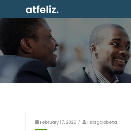
February 17, 2022
Felizgalabeta