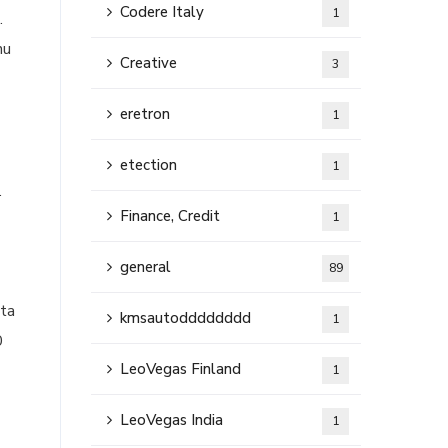
Codere Italy
1
.
nu
Creative
3
eretron
1
etection
1
.
Finance, Credit
1
general
89
ata
kmsautodddddddd
1
0
LeoVegas Finland
1
LeoVegas India
1