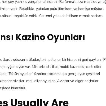
in, hər şey yalnız oyunçunun əlindədir. Bu format sizə mərc qoyma
imkan verir. Beləliklə, yatırılan pulu itirmirəm və həmişə müsbət
a xüsusi təşəkkür edirik. Sistemi yalanda ittiham etmək sadəcə
sı Kazino Oyunları
larda uduzan istifadəçilərin pulunun bir hissəsini geri qaytarır. P
uyğun oyun var. Minlərlə slotları, mobil kazinosu, canlı diler
urada “Bütün oyunlar” üzərinə toxunmaqla geniş oyun çeşidləri
ekrandan slotlar, canlı diler oyunları, Aviator və digər seçimlər
aşlada bilərsiniz.
s Usually Are