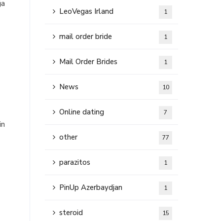
ğa
LeoVegas Irland
1
mail order bride
1
Mail Order Brides
1
News
10
Online dating
7
in
other
77
parazitos
1
PinUp Azerbaydjan
1
steroid
15