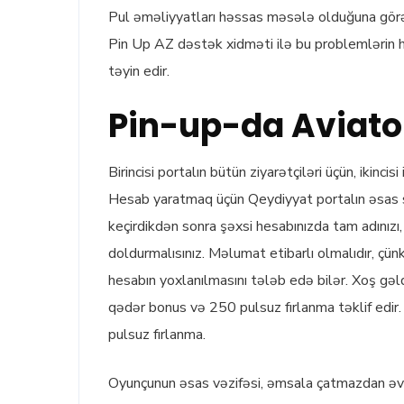
Pul əməliyyatları həssas məsələ olduğuna görə 
Pin Up AZ dəstək xidməti ilə bu problemlərin h
təyin edir.
Pin-up-da Aviato
Birincisi portalın bütün ziyarətçiləri üçün, ikinc
Hesab yaratmaq üçün Qeydiyyat portalın əsas s
keçirdikdən sonra şəxsi hesabınızda tam adınızı,
doldurmalısınız. Məlumat etibarlı olmalıdır, çü
hesabın yoxlanılmasını tələb edə bilər. Xoş gə
qədər bonus və 250 pulsuz fırlanma təklif edir.
pulsuz fırlanma.
Oyunçunun əsas vəzifəsi, əmsala çatmazdan əv