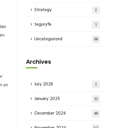
Strategy
2
tegory%
1
dan
dim
Uncategorized
68
Archives
ər
July 2026
n ən
1
January 2025
12
December 2024
48
November 2024