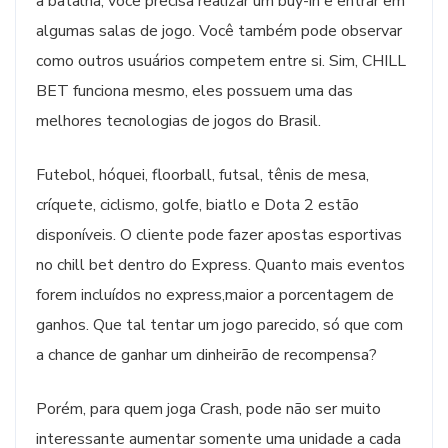
a batalha, você precisa realizar um buy-in e entrar em
algumas salas de jogo. Você também pode observar
como outros usuários competem entre si. Sim, CHILL
BET funciona mesmo, eles possuem uma das
melhores tecnologias de jogos do Brasil.
Futebol, hóquei, floorball, futsal, tênis de mesa,
críquete, ciclismo, golfe, biatlo e Dota 2 estão
disponíveis. O cliente pode fazer apostas esportivas
no chill bet dentro do Express. Quanto mais eventos
forem incluídos no express,maior a porcentagem de
ganhos. Que tal tentar um jogo parecido, só que com
a chance de ganhar um dinheirão de recompensa?
Porém, para quem joga Crash, pode não ser muito
interessante aumentar somente uma unidade a cada