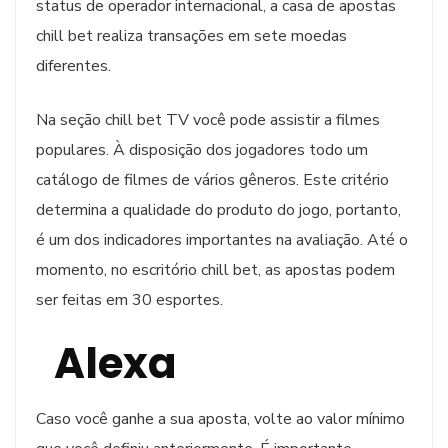
status de operador internacional, a casa de apostas
chill bet realiza transações em sete moedas
diferentes.
Na seção chill bet TV você pode assistir a filmes
populares. À disposição dos jogadores todo um
catálogo de filmes de vários gêneros. Este critério
determina a qualidade do produto do jogo, portanto,
é um dos indicadores importantes na avaliação. Até o
momento, no escritório chill bet, as apostas podem
ser feitas em 30 esportes.
Alexa
Caso você ganhe a sua aposta, volte ao valor mínimo