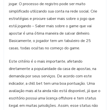
jogar. O processo de registro pode ser muito
simplificado utilizando sua conta na rede social. Crie
estratégias e procure saber mais sobre o jogo que
está jogando – Saber mais sobre o game que vai
apostar é uma ótima maneira de salvar dinheiro.
Basicamente, o jogador tem um tabuleiro de 25
casas, todas ocultas no começo do game.
Este critério é o mais importante, afetando
diretamente a popularidade da casa de apostas, na
demanda por seus serviços. De acordo com este
indicador, a chill bet tem uma boa pontuação. Uma
avaliação mais alta ainda não está disponível, já que o
escritório possui uma licença offshore e tem status
ilegal em muitas jurisdições. Assim, esse status não