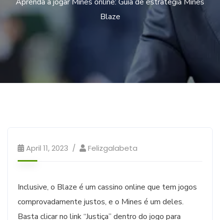
Aprenda a jogar Mines online: Guia de estrategia Mines
Blaze
April 11, 2023
Felizgalabeta
Inclusive, o Blaze é um cassino online que tem jogos
comprovadamente justos, e o Mines é um deles.
Basta clicar no link “Justiça” dentro do jogo para