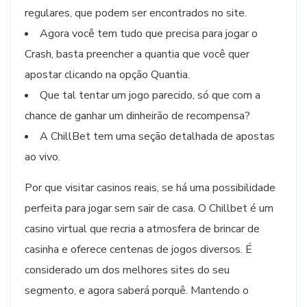
regulares, que podem ser encontrados no site.
Agora você tem tudo que precisa para jogar o
Crash, basta preencher a quantia que você quer
apostar clicando na opção Quantia.
Que tal tentar um jogo parecido, só que com a
chance de ganhar um dinheirão de recompensa?
A ChillBet tem uma seção detalhada de apostas
ao vivo.
Por que visitar casinos reais, se há uma possibilidade
perfeita para jogar sem sair de casa. O Chillbet é um
casino virtual que recria a atmosfera de brincar de
casinha e oferece centenas de jogos diversos. É
considerado um dos melhores sites do seu
segmento, e agora saberá porquê. Mantendo o