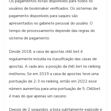
Os pagamentos estão disponíveis para todos os
usuários de bookmaker verificados. Os sistemas de
pagamento disponíveis para saques são
apresentados no gabinete pessoal do usuário. O
tempo de processamento depende das regras do
sistema de pagamento.
Desde 2018, a casa de apostas chill bet é
regularmente incluída na classificação das casas de
apostas. A cada ano, a posição da chill bet no ranking
melhorou. Se em 2019 a casa de apostas teve uma
pontuação de 2-3 no ranking, então em 2022 esse
número aumentou para uma pontuação de 5. Chillbet
é mais do que apenas um cassino.
Depois de 2 segundos, a bola subitamente explode e