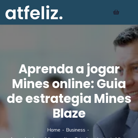
Aprenda a jogar
Mines online: Guia
de estrategia Mines
Blaze
Home
Business