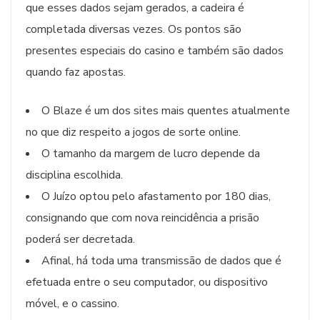
que esses dados sejam gerados, a cadeira é
completada diversas vezes. Os pontos são
presentes especiais do casino e também são dados
quando faz apostas.
O Blaze é um dos sites mais quentes atualmente
no que diz respeito a jogos de sorte online.
O tamanho da margem de lucro depende da
disciplina escolhida.
O Juízo optou pelo afastamento por 180 dias,
consignando que com nova reincidência a prisão
poderá ser decretada.
Afinal, há toda uma transmissão de dados que é
efetuada entre o seu computador, ou dispositivo
móvel, e o cassino.