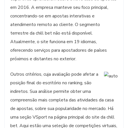
em 2016. A empresa manteve seu foco principal,
concentrando-se em apostas interativas e
atendimento remoto ao cliente. O segmento
terrestre da chill bet não está disponível.
Atualmente, o site funciona em 19 idiomas,
oferecendo serviços para apostadores de países
próximos e distantes no exterior.
Outros critérios, cuja avaliação pode afetar a
posição final do escritório no ranking, são
indiretos. Sua análise permite obter uma
compreensão mais completa das atividades da casa
de apostas, sobre sua popularidade no mercado. Há
uma seção VSport na página principal do site da chill
bet. Aqui estão uma seleção de competições virtuais,