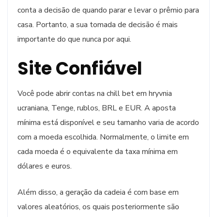
conta a decisão de quando parar e levar o prêmio para
casa. Portanto, a sua tomada de decisão é mais
importante do que nunca por aqui.
Site Confiável
Você pode abrir contas na chill bet em hryvnia
ucraniana, Tenge, rublos, BRL e EUR. A aposta
mínima está disponível e seu tamanho varia de acordo
com a moeda escolhida. Normalmente, o limite em
cada moeda é o equivalente da taxa mínima em
dólares e euros.
Além disso, a geração da cadeia é com base em
valores aleatórios, os quais posteriormente são