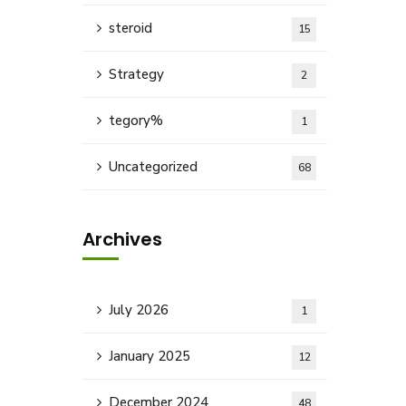
steroid
15
Strategy
2
tegory%
1
Uncategorized
68
Archives
July 2026
1
January 2025
12
December 2024
48