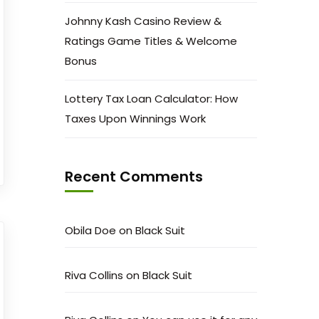
Johnny Kash Casino Review &
Ratings Game Titles & Welcome
Bonus
Lottery Tax Loan Calculator: How
Taxes Upon Winnings Work
Recent Comments
Obila Doe
on
Black Suit
Riva Collins
on
Black Suit