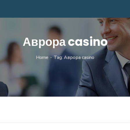
Аврора casino
Home
Tag: Аврора casino