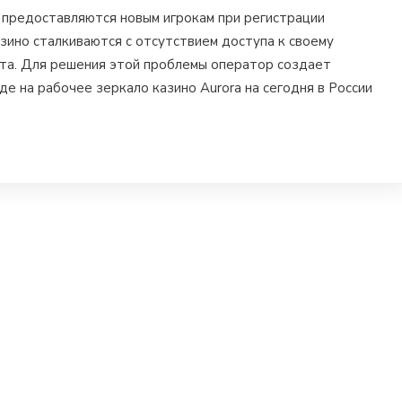
е предоставляются новым игрокам при регистрации
азино сталкиваются с отсутствием доступа к своему
йта. Для решения этой проблемы оператор создает
де на рабочее зеркало казино Aurora на сегодня в России