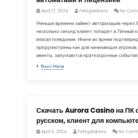
April 17, 2024
Felizgalabeta
No Com
Меньше времени займет авторизация через ВКо
несколько секунд клиент попадет в Личный 
вписал псевдоним. Иначе во время подтверж
предусмотрены как для начинающих игроков,
ивенты, запускаются краткосрочные события
Read More
Скачать Aurora Casino на ПК 
русском, клиент для компьют
April 5, 2024
Felizgalabeta
No Com