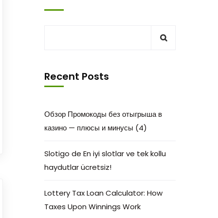
Recent Posts
Обзор Промокоды без отыгрыша в
казино — плюсы и минусы (4)
Slotigo de En iyi slotlar ve tek kollu
haydutlar ücretsiz!
Lottery Tax Loan Calculator: How
Taxes Upon Winnings Work