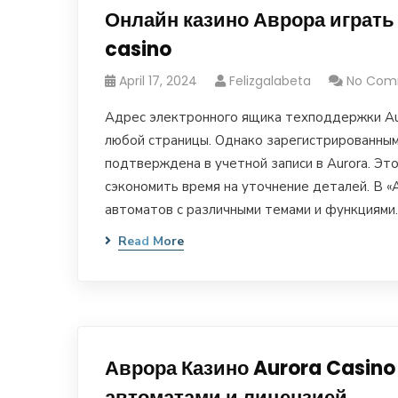
Онлайн казино Аврора играть
casino
April 17, 2024
Felizgalabeta
No Com
Адрес электронного ящика техподдержки Au
любой страницы. Однако зарегистрированным
подтверждена в учетной записи в Aurora. Э
сэкономить время на уточнение деталей. В 
автоматов с различными темами и функциями
Read More
Аврора Казино Aurora Casin
автоматами и лицензией