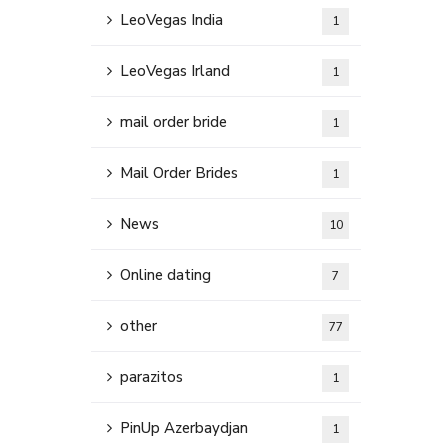
LeoVegas India
1
LeoVegas Irland
1
mail order bride
1
Mail Order Brides
1
News
10
Online dating
7
other
77
parazitos
1
PinUp Azerbaydjan
1