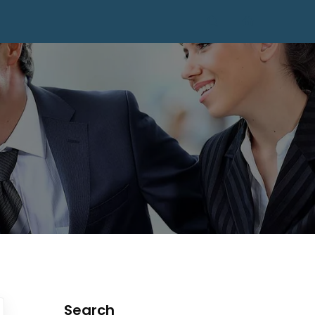
Search