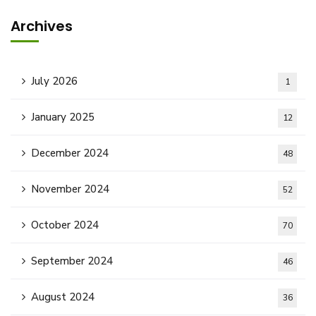
Archives
July 2026
1
January 2025
12
December 2024
48
November 2024
52
October 2024
70
September 2024
46
August 2024
36