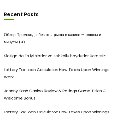
Recent Posts
Обзор Промокоды без отыгрыша в казино — плюсы и
минусы (4)
Slotigo de En iyi slotlar ve tek kollu haydutlar ücretsiz!
Lottery Tax Loan Calculator: How Taxes Upon Winnings
Work
Johnny Kash Casino Review & Ratings Game Titles &
Welcome Bonus
Lottery Tax Loan Calculator: How Taxes Upon Winnings