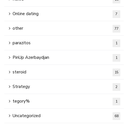
Online dating
7
other
77
parazitos
1
PinUp Azerbaydjan
1
steroid
15
Strategy
2
tegory%
1
Uncategorized
68