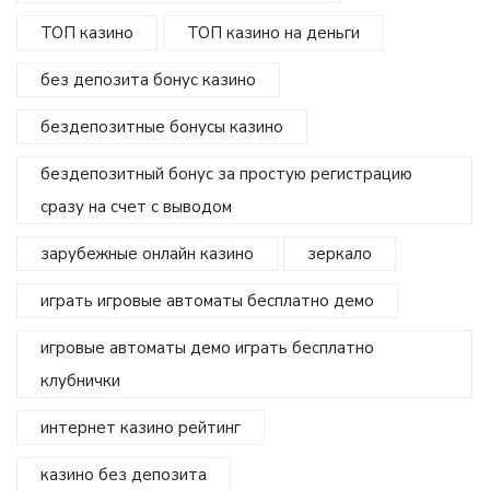
ТОП казино
ТОП казино на деньги
без депозита бонус казино
бездепозитные бонусы казино
бездепозитный бонус за простую регистрацию
сразу на счет с выводом
зарубежные онлайн казино
зеркало
играть игровые автоматы бесплатно демо
игровые автоматы демо играть бесплатно
клубнички
интернет казино рейтинг
казино без депозита