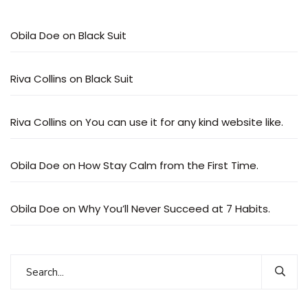
Obila Doe
on
Black Suit
Riva Collins
on
Black Suit
Riva Collins
on
You can use it for any kind website like.
Obila Doe
on
How Stay Calm from the First Time.
Obila Doe
on
Why You’ll Never Succeed at 7 Habits.