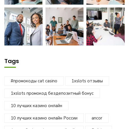
Tags
#промокоды cat casino
1xslots отзывы
1xslots промокод бездепозитный бонус
10 лучших казино онлайн
10 лучших казино онлайн России
ancor