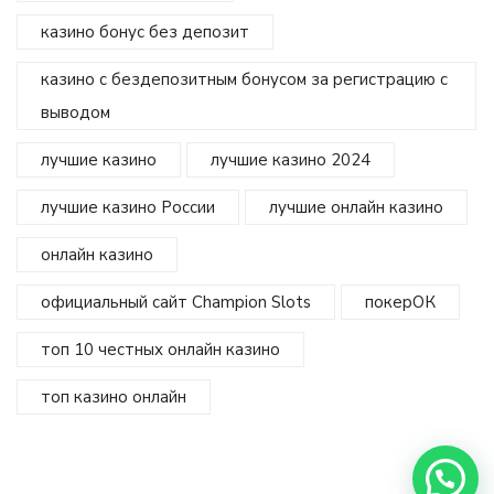
казино бонус без депозит
казино с бездепозитным бонусом за регистрацию с
выводом
лучшие казино
лучшие казино 2024
лучшие казино России
лучшие онлайн казино
онлайн казино
официальный сайт Champion Slots
покерОК
топ 10 честных онлайн казино
топ казино онлайн