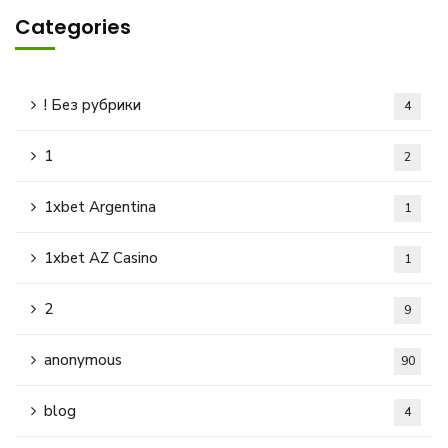
Categories
! Без рубрики
4
1
2
1xbet Argentina
1
1xbet AZ Casino
1
2
9
anonymous
90
blog
4