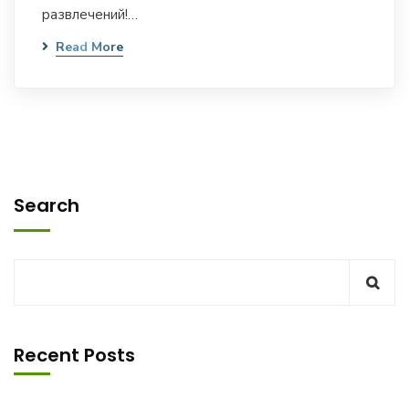
развлечений!…
Read More
Search
Recent Posts