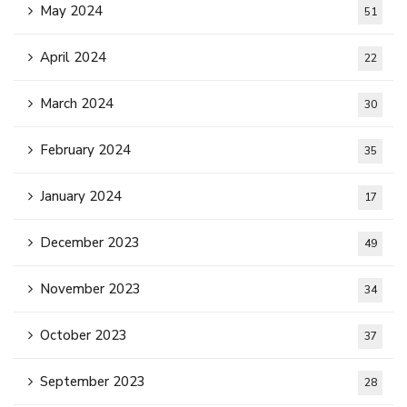
May 2024
51
April 2024
22
March 2024
30
February 2024
35
January 2024
17
December 2023
49
November 2023
34
October 2023
37
September 2023
28