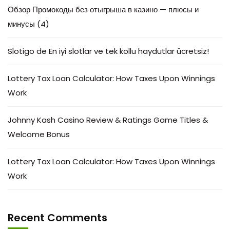
Обзор Промокоды без отыгрыша в казино — плюсы и
минусы (4)
Slotigo de En iyi slotlar ve tek kollu haydutlar ücretsiz!
Lottery Tax Loan Calculator: How Taxes Upon Winnings
Work
Johnny Kash Casino Review & Ratings Game Titles &
Welcome Bonus
Lottery Tax Loan Calculator: How Taxes Upon Winnings
Work
Recent Comments