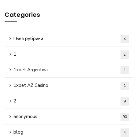
Categories
! Без рубрики
4
1
2
1xbet Argentina
1
1xbet AZ Casino
1
2
9
anonymous
90
blog
4