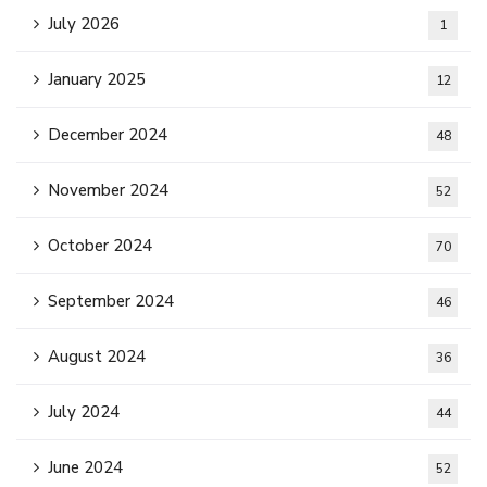
July 2026
1
January 2025
12
December 2024
48
November 2024
52
October 2024
70
September 2024
46
August 2024
36
July 2024
44
June 2024
52