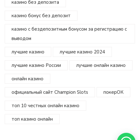
казино без депозита
казино бонус без депозит
казино с бездепозитным бонусом за регистрацию с
выводом
лучшие казино
лучшие казино 2024
лучшие казино России
лучшие онлайн казино
онлайн казино
официальный сайт Champion Slots
покерОК
топ 10 честных онлайн казино
топ казино онлайн