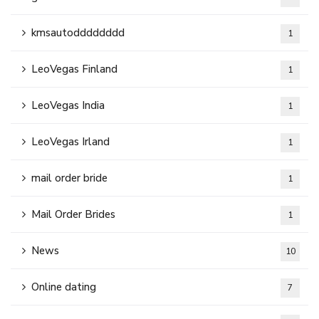
kmsautodddddddd
1
LeoVegas Finland
1
LeoVegas India
1
LeoVegas Irland
1
mail order bride
1
Mail Order Brides
1
News
10
Online dating
7