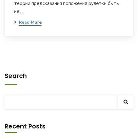
теории предсказания положения рулетки быть
не…
Read More
Search
Recent Posts