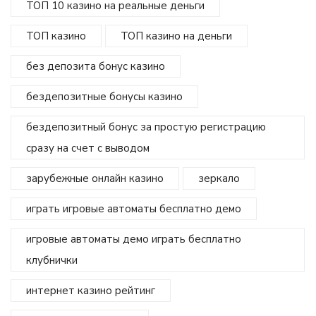
ТОП 10 казино на реальные деньги
ТОП казино
ТОП казино на деньги
без депозита бонус казино
бездепозитные бонусы казино
бездепозитный бонус за простую регистрацию
сразу на счет с выводом
зарубежные онлайн казино
зеркало
играть игровые автоматы бесплатно демо
игровые автоматы демо играть бесплатно
клубнички
интернет казино рейтинг