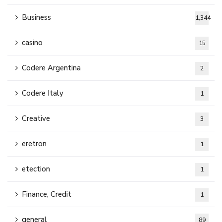
Business
1,344
casino
15
Codere Argentina
2
Codere Italy
1
Creative
3
eretron
1
etection
1
Finance, Credit
1
general
89