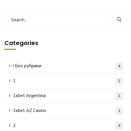
Categories
! Без рубрики
4
1
2
1xbet Argentina
1
1xbet AZ Casino
1
2
9