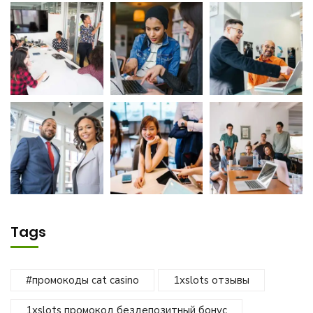
Tags
#промокоды cat casino
1xslots отзывы
1xslots промокод бездепозитный бонус