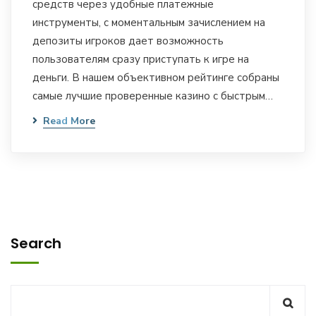
средств через удобные платежные
инструменты, с моментальным зачислением на
депозиты игроков дает возможность
пользователям сразу приступать к игре на
деньги. В нашем объективном рейтинге собраны
самые лучшие проверенные казино с быстрым…
Read More
Search