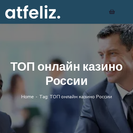
ТОП онлайн казино
России
Home
Tag: ТОП онлайн казино России