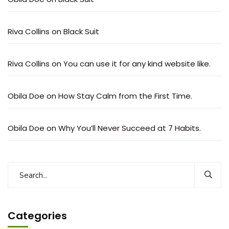
Riva Collins
on
Black Suit
Riva Collins
on
You can use it for any kind website like.
Obila Doe
on
How Stay Calm from the First Time.
Obila Doe
on
Why You’ll Never Succeed at 7 Habits.
Categories