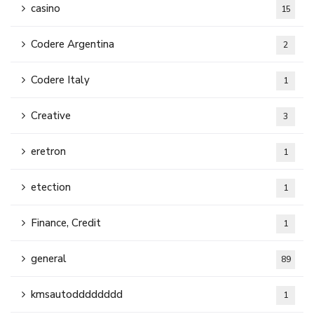
casino
15
Codere Argentina
2
Codere Italy
1
Creative
3
eretron
1
etection
1
Finance, Credit
1
general
89
kmsautodddddddd
1