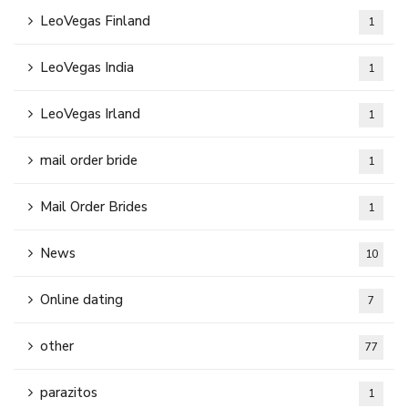
LeoVegas Finland
1
LeoVegas India
1
LeoVegas Irland
1
mail order bride
1
Mail Order Brides
1
News
10
Online dating
7
other
77
parazitos
1