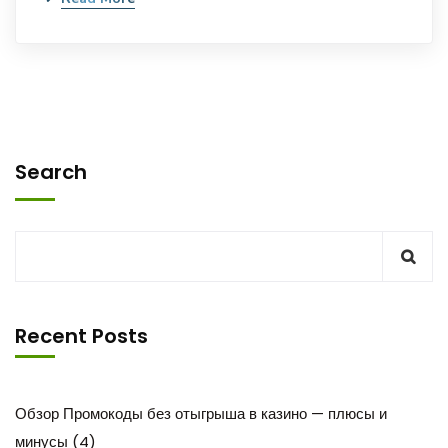
Search
Recent Posts
Обзор Промокоды без отыгрыша в казино — плюсы и
минусы (4)