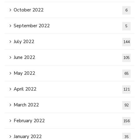
October 2022
6
September 2022
5
July 2022
144
June 2022
105
May 2022
65
April 2022
121
March 2022
92
February 2022
156
January 2022
35