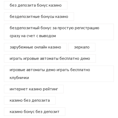
без депозита бонус казино
бездепозитные бонусы казино
бездепозитный бонус за простую регистрацию
сразу на счет с выводом
зарубежные онлайн казино
зеркало
играть игровые автоматы бесплатно демо
игровые автоматы демо играть бесплатно
клубнички
интернет казино рейтинг
казино без депозита
казино бонус без депозит