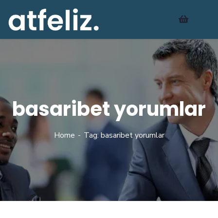
basaribet yorumlar
Home
Tag: basaribet yorumlar