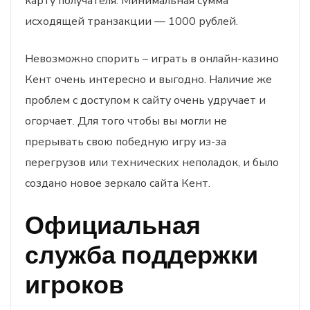
карту получателя. Минимальная сумма
исходящей транзакции — 1000 рублей.
Невозможно спорить – играть в онлайн-казино
Кент очень интересно и выгодно. Наличие же
проблем с доступом к сайту очень удручает и
огорчает. Для того чтобы вы могли не
прерывать свою победную игру из-за
перегрузов или технических неполадок, и было
создано новое зеркало сайта Кент.
Официальная
служба поддержки
игроков