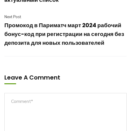
Next Post
Промокод в Париматч март 2024 рабочий
бонус-код при регистрации на сегодня без
депозита для новых пользователей
Leave A Comment