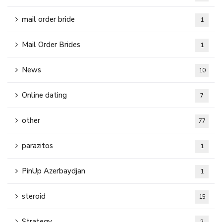
mail order bride
1
Mail Order Brides
1
News
10
Online dating
7
other
77
parazitos
1
PinUp Azerbaydjan
1
steroid
15
Strategy