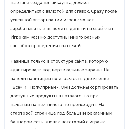
на этапе создания аккаунта, должен
определиться с валютой для ставок. Сразу после
успешной авторизации игрок сможет
зарабатывать и выводить деньги на свой счет.
Игрокам казино доступны много разных
способов проведения платежей.
Разница только в структуре сайта, которую
адаптировали под вертикальные экраны. На
панели навигации по играм есть две кнопки —
«Все» и «Популярные». Они должны сортировать
доступные продукты в каталоге, но при
нажатии на них ничего не происходит. На
стартовой странице под большим рекламным
баннером есть кнопки категорий с играми —