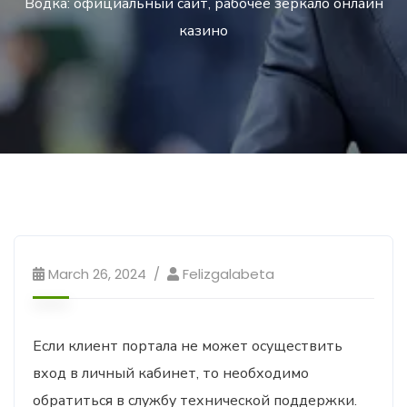
Водка: официальный сайт, рабочее зеркало онлайн
казино
March 26, 2024
Felizgalabeta
Если клиент портала не может осуществить
вход в личный кабинет, то необходимо
обратиться в службу технической поддержки.