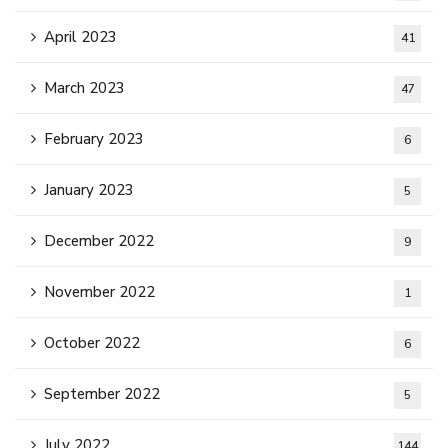
April 2023
41
March 2023
47
February 2023
6
January 2023
5
December 2022
9
November 2022
1
October 2022
6
September 2022
5
July 2022
144