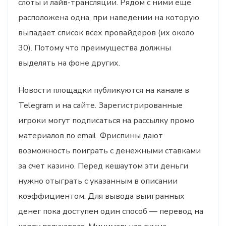
слоты и лайв-трансляции. Рядом с ними еще
расположена одна, при наведении на которую
выпадает список всех провайдеров (их около
30). Потому что преимущества должны
выделять на фоне других.
Новости площадки публикуются на канале в
Telegram и на сайте. Зарегистрированные
игроки могут подписаться на рассылку промо
материалов по email. Фриспины дают
возможность поиграть с денежными ставками
за счет казино. Перед кешаутом эти деньги
нужно отыграть с указанным в описании
коэффициентом. Для вывода выигранных
денег пока доступен один способ — перевод на