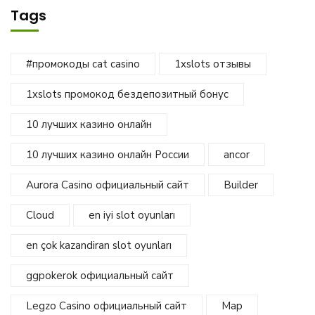
Tags
#промокоды cat casino
1xslots отзывы
1xslots промокод бездепозитный бонус
10 лучших казино онлайн
10 лучших казино онлайн России
ancor
Aurora Casino официальный сайт
Builder
Cloud
en iyi slot oyunları
en çok kazandiran slot oyunları
ggpokerok официальный сайт
Legzo Casino официальный сайт
Map