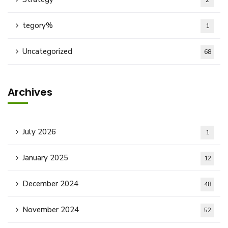
2
tegory%
1
Uncategorized
68
Archives
July 2026
1
January 2025
12
December 2024
48
November 2024
52