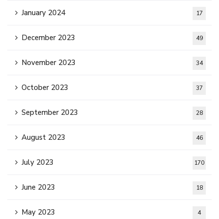
January 2024
17
December 2023
49
November 2023
34
October 2023
37
September 2023
28
August 2023
46
July 2023
170
June 2023
18
May 2023
4