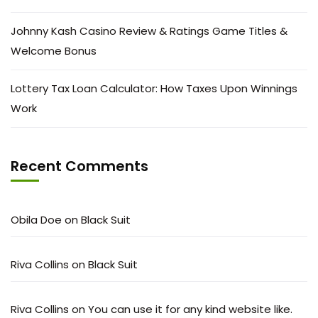
Johnny Kash Casino Review & Ratings Game Titles &
Welcome Bonus
Lottery Tax Loan Calculator: How Taxes Upon Winnings
Work
Recent Comments
Obila Doe
on
Black Suit
Riva Collins
on
Black Suit
Riva Collins
on
You can use it for any kind website like.