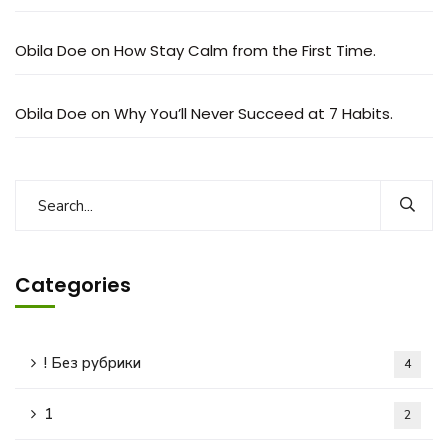
Obila Doe
on
How Stay Calm from the First Time.
Obila Doe
on
Why You’ll Never Succeed at 7 Habits.
Categories
! Без рубрики
4
1
2