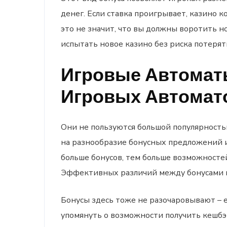
денег. Если ставка проигрывает, казино 
это не значит, что вы должны воротить н
испытать новое казино без риска потерят
Игровые Автомат
Игровых Автомат
Они не пользуются большой популярность
на разнообразие бонусных предложений и
больше бонусов, тем больше возможносте
Эффективных различий между бонусами н
Бонусы здесь тоже не разочаровывают – е
упомянуть о возможности получить кешбэ