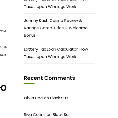
Taxes Upon Winnings Work
Johnny Kash Casino Review &
Ratings Game Titles & Welcome
усы
Bonus
лечь
Lottery Tax Loan Calculator: How
ном
Taxes Upon Winnings Work
Recent Comments
ию
Obila Doe
on
Black Suit
Riva Collins
on
Black Suit