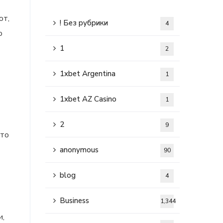
ют,
! Без рубрики
4
о
1
2
1xbet Argentina
1
1xbet AZ Casino
1
2
9
это
anonymous
90
blog
4
Business
1,344
и,