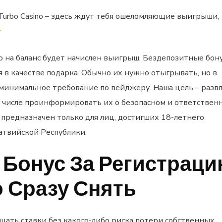
 Turbo Casino – здесь ждут тебя ошеломляющие выигрыши,
о на баланс будет начислен выигрыш. Бездепозитные бон
 в качестве подарка. Обычно их нужно отыгрывать, но в
 минимальное требование по вейджеру. Наша цель – разв
ом числе проинформировать их о безопасном и ответствен
 предназначен только для лиц, достигших 18-летнего
атвийской Республики.
 Бонус За Регистрац
 Сразу Снять
щать ставки без какого-либо риска потери собственных