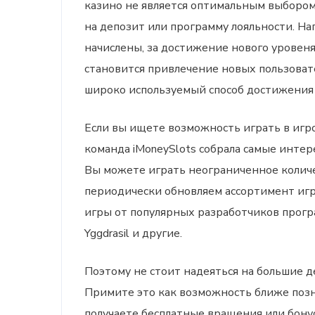
казино не является оптимальным выбором.
на депозит или программу лояльности. Н
начислены, за достижение нового уровеня
становится привлечение новых пользоват
широко используемый способ достижения 
Если вы ищете возможность играть в игро
команда iMoneySlots собрала самые интер
Вы можете играть неограниченное количе
периодически обновляем ассортимент игр
игры от популярных разработчиков программ
Yggdrasil и другие.
Поэтому не стоит надеяться на большие д
Примите это как возможность ближе позна
получаете бесплатные вращения или бонус