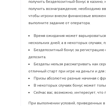
получить бездепозитный бонус в казино,
получить вознаграждение, необходимо вве
чтобы игроки внесли финансовые вложени
выполните задание от оператора.
Время ожидания может варьироваться в
нескольких дней, а в некоторых случаях, 
Бездепозитный бонус за регистрацию с
депозита.
Бездепы нельзя рассматривать как сер
отличный старт при игре на деньги и для 
Призы абсолютно разные начиная с фр
В некоторых случаях бонус может тол
Сейчас вас, возможно, интересует, что
При выполнении условий, приведенных в о