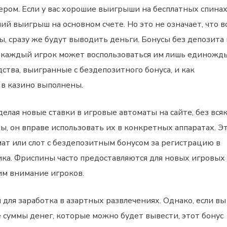
ром. Если у вас хорошие выигрыши на бесплатных спинах
ий выигрыш на основном счете. Но это не означает, что в
, сразу же будут выводить деньги. Бонусы без депозита
 каждый игрок может воспользоваться им лишь единожды
ства, выигранные с бездепозитного бонуса, и как
 в казино выполнены.
делая новые ставки в игровые автоматы на сайте, без вся
ы, он вправе использовать их в конкретных аппаратах. Э
т или слот с бездепозитным бонусом за регистрацию в
ика. Фриспины часто предоставляются для новых игровых
им внимание игроков.
для заработка в азартных развлечениях. Однако, если вы
 суммы денег, которые можно будет вывести, этот бонус