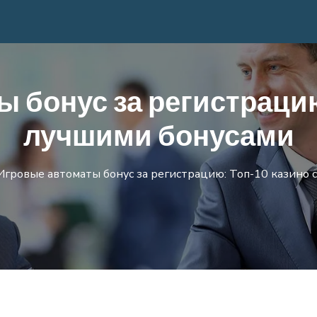
 бонус за регистрацию
лучшими бонусами
Игровые автоматы бонус за регистрацию: Топ-10 казино 