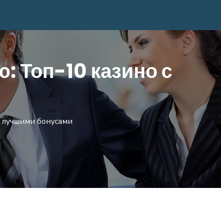
: Топ-10 казино с
с лучшими бонусами