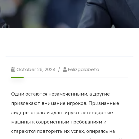
October 26, 2024
Felizgalabeta
Одни остаются незамеченными, а другие
привлекают внимание игроков. Признанные
лидеры отрасли адаптируют легендарные
машины к современным требованиям и
стараются повторить их успех, опираясь на