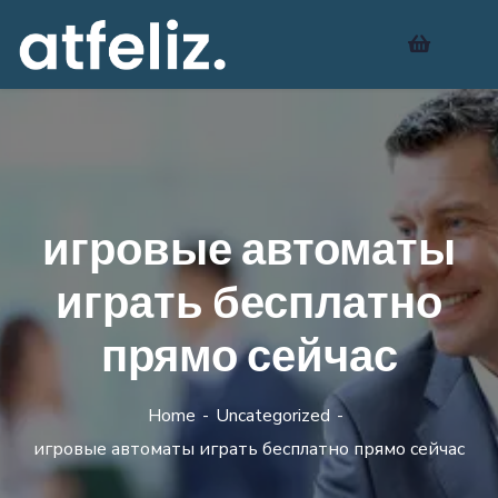
игровые автоматы
играть бесплатно
прямо сейчас
Home
Uncategorized
игровые автоматы играть бесплатно прямо сейчас