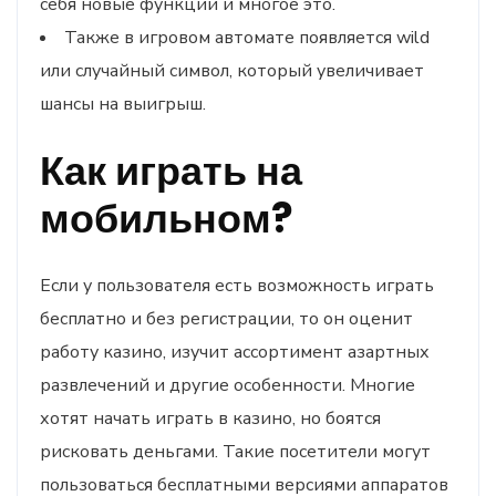
себя новые функции и многое это.
Также в игровом автомате появляется wild
или случайный символ, который увеличивает
шансы на выигрыш.
Как играть на
мобильном?
Если у пользователя есть возможность играть
бесплатно и без регистрации, то он оценит
работу казино, изучит ассортимент азартных
развлечений и другие особенности. Многие
хотят начать играть в казино, но боятся
рисковать деньгами. Такие посетители могут
пользоваться бесплатными версиями аппаратов