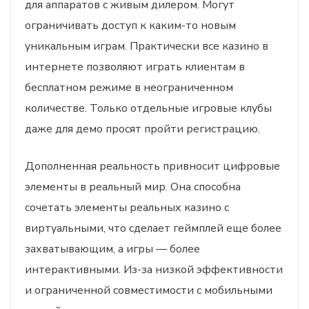
для аппаратов с живым дилером. Могут
ограничивать доступ к каким-то новым
уникальным играм. Практически все казино в
интернете позволяют играть клиентам в
бесплатном режиме в неограниченном
количестве. Только отдельные игровые клубы
даже для демо просят пройти регистрацию.
Дополненная реальность привносит цифровые
элементы в реальный мир. Она способна
сочетать элементы реальных казино с
виртуальными, что сделает геймплей еще более
захватывающим, а игры — более
интерактивными. Из-за низкой эффективности
и ограниченной совместимости с мобильными