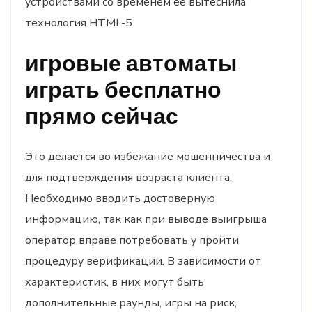
устройствами со временем ее вытеснила
технология HTML-5.
игровые автоматы
играть бесплатно
прямо сейчас
Это делается во избежание мошенничества и
для подтверждения возраста клиента.
Необходимо вводить достоверную
информацию, так как при выводе выигрыша
оператор вправе потребовать у пройти
процедуру верификации. В зависимости от
характеристик, в них могут быть
дополнительные раунды, игры на риск,