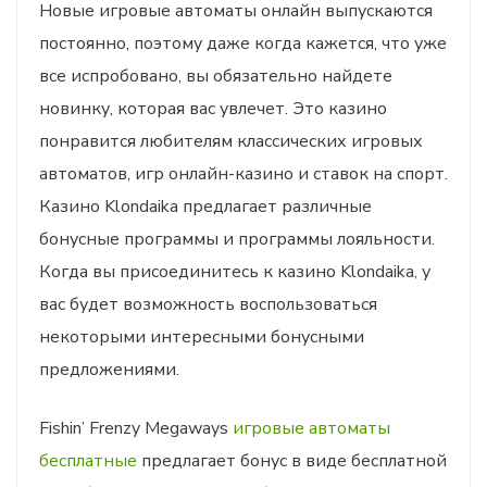
Новые игровые автоматы онлайн выпускаются
постоянно, поэтому даже когда кажется, что уже
все испробовано, вы обязательно найдете
новинку, которая вас увлечет. Это казино
понравится любителям классических игровых
автоматов, игр онлайн-казино и ставок на спорт.
Казино Klondaika предлагает различные
бонусные программы и программы лояльности.
Когда вы присоединитесь к казино Klondaika, у
вас будет возможность воспользоваться
некоторыми интересными бонусными
предложениями.
Fishin’ Frenzy Megaways
игровые автоматы
бесплатные
предлагает бонус в виде бесплатной