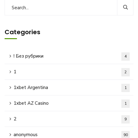
Categories
! Без рубрики
4
1
2
1xbet Argentina
1
1xbet AZ Casino
1
2
9
anonymous
90