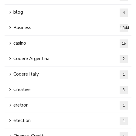
blog
4
Business
1,344
casino
15
Codere Argentina
2
Codere Italy
1
Creative
3
eretron
1
etection
1