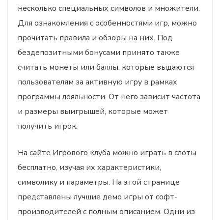
несколько специальных символов и множители.
Для ознакомления с особенностями игр, можно
прочитать правила и обзоры на них. Под
бездепозитными бонусами принято также
считать монеты или баллы, которые выдаются
пользователям за активную игру в рамках
программы лояльности. От него зависит частота
и размеры выигрышей, которые может
получить игрок.
На сайте Игрового клуба можно играть в слоты
бесплатно, изучая их характеристики,
символику и параметры. На этой странице
представлены лучшие демо игры от софт-
производителей с полным описанием. Одни из