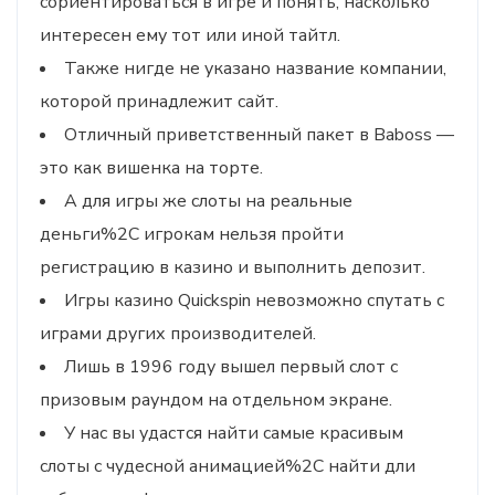
сориентироваться в игре и понять, насколько
интересен ему тот или иной тайтл.
Также нигде не указано название компании,
которой принадлежит сайт.
Отличный приветственный пакет в Baboss —
это как вишенка на торте.
А для игры же слоты на реальные
деньги%2C игрокам нельзя пройти
регистрацию в казино и выполнить депозит.
Игры казино Quickspin невозможно спутать с
играми других производителей.
Лишь в 1996 году вышел первый слот с
призовым раундом на отдельном экране.
У нас вы удастся найти самые красивым
слоты с чудесной анимацией%2C найти дли