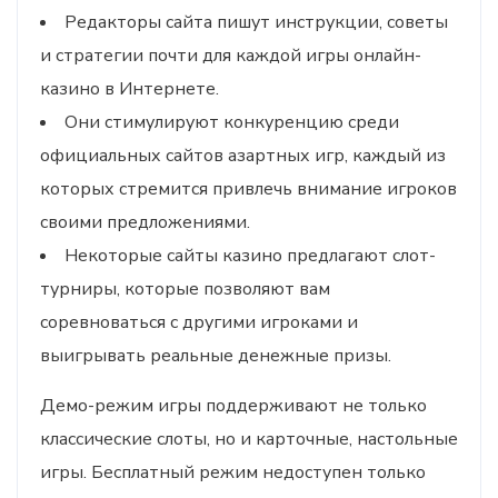
Редакторы сайта пишут инструкции, советы
и стратегии почти для каждой игры онлайн-
казино в Интернете.
Они стимулируют конкуренцию среди
официальных сайтов азартных игр, каждый из
которых стремится привлечь внимание игроков
своими предложениями.
Некоторые сайты казино предлагают слот-
турниры, которые позволяют вам
соревноваться с другими игроками и
выигрывать реальные денежные призы.
Демо-режим игры поддерживают не только
классические слоты, но и карточные, настольные
игры. Бесплатный режим недоступен только