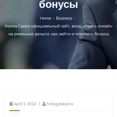
бонусы
Home
Business
Aurora Casino официальный сайт, вход, играть онлайн
на реальные деньги, как зайти и получить бонусы
April 3, 2024
Felizgalabeta