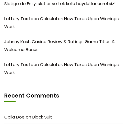
Slotigo de En iyi slotlar ve tek kollu haydutlar ücretsiz!
Lottery Tax Loan Calculator: How Taxes Upon Winnings
Work
Johnny Kash Casino Review & Ratings Game Titles &
Welcome Bonus
Lottery Tax Loan Calculator: How Taxes Upon Winnings
Work
Recent Comments
Obila Doe
on
Black Suit