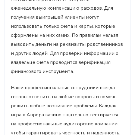
еженедельную компенсацию расходов. Для
получения выигрышей клиенты могут
использовать только счета и карты, которые
оформлены на них самих. По правилам нельзя
выводить деньги на реквизиты родственников
и других людей. Для проверки информации о
владельце счета проводится верификация
финансового инструмента.
Наши профессиональные сотрудники всегда
готовы ответить на любые вопросы и помочь
решить любые возникшие проблемы. Каждая
игра в Аврора казино тщательно тестируется
на профессиональные аудиторские компании,
чтобы гарантировать честность и надежность.