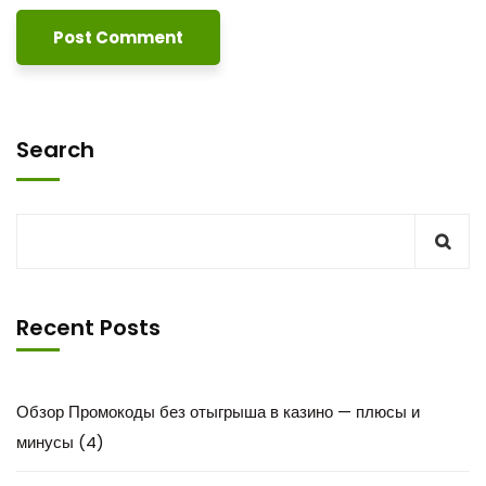
Search
Recent Posts
Обзор Промокоды без отыгрыша в казино — плюсы и
минусы (4)