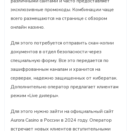
различными сайтами и часто предоставляет
эксклюзивные промокоды. Комбинации чаще
всего размещаются на странице с обзором
онлайн казино.
Для этого потребуется отправить скан-копии
документов в отдел безопасности через
специальную форму. Все это передается по
зашифрованным каналам и хранится на
серверах, надежно защищенных от кибератак.
Дополнительно оператор предлагает клиентам
режим «Live дилеры».
Для этого нужно зайти на официальный сайт
Aurora Casino в России в 2024 году. Оператор
встречает новых клиентов вступительными