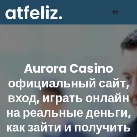
Aurora Casino
официальный сайт,
вход, играть онлайн
на реальные деньги,
как зайти и получить