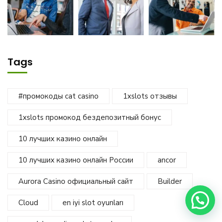
Tags
#промокоды cat casino
1xslots отзывы
1xslots промокод бездепозитный бонус
10 лучших казино онлайн
10 лучших казино онлайн России
ancor
Aurora Casino официальный сайт
Builder
Cloud
en iyi slot oyunları