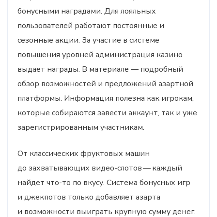
бонусными наградами. Для лояльных
пользователей работают постоянные и
сезонные акции. За участие в системе
повышения уровней администрация казино
выдает награды. В материале — подробный
обзор возможностей и предложений азартной
платформы. Информация полезна как игрокам,
которые собираются завести аккаунт, так и уже
зарегистрированным участникам.
От классических фруктовых машин
до захватывающих видео-слотов — каждый
найдет что-то по вкусу. Система бонусных игр
и джекпотов только добавляет азарта
и возможности выиграть крупную сумму денег.