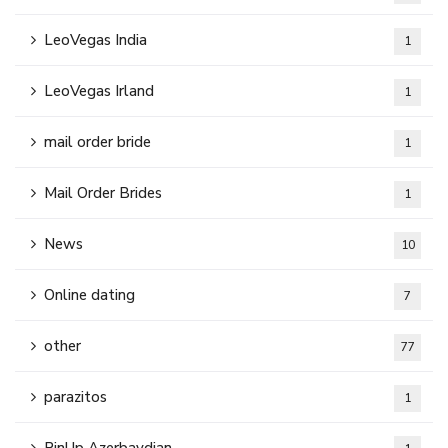
LeoVegas India
1
LeoVegas Irland
1
mail order bride
1
Mail Order Brides
1
News
10
Online dating
7
other
77
parazitos
1