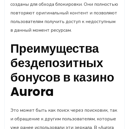
созданы для обхода блокировки. Они полностью
повторяют оригинальный контент и позволяют
пользователям получить доступ к недоступным
в данный момент ресурсам.
Преимущества
бездепозитных
бонусов в казино
Aurora
Это может быть как поиск через поисковик, так
и обращение к другим пользователям, которые
уже ранее использовали эти зеркала. В «Aurora