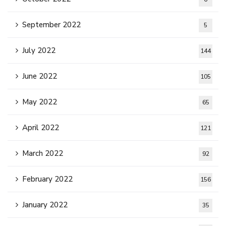
September 2022
5
July 2022
144
June 2022
105
May 2022
65
April 2022
121
March 2022
92
February 2022
156
January 2022
35