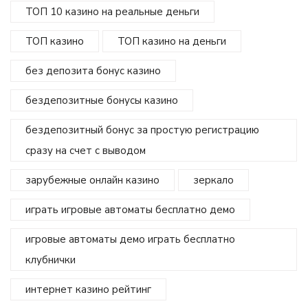
ТОП 10 казино на реальные деньги
ТОП казино
ТОП казино на деньги
без депозита бонус казино
бездепозитные бонусы казино
бездепозитный бонус за простую регистрацию
сразу на счет с выводом
зарубежные онлайн казино
зеркало
играть игровые автоматы бесплатно демо
игровые автоматы демо играть бесплатно
клубнички
интернет казино рейтинг