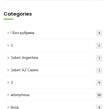
Categories
! Без рубрики
4
1
2
1xbet Argentina
1
1xbet AZ Casino
1
2
9
anonymous
90
blog
4