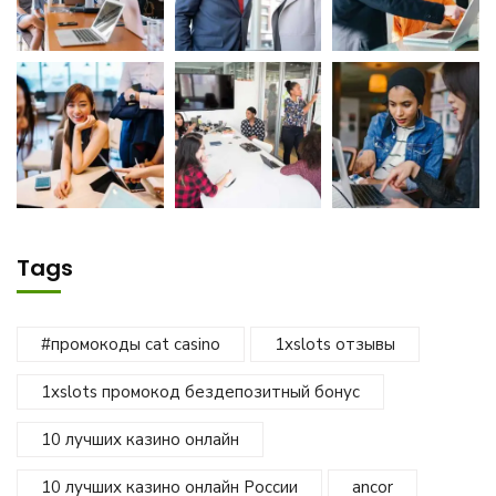
Tags
#промокоды cat casino
1xslots отзывы
1xslots промокод бездепозитный бонус
10 лучших казино онлайн
10 лучших казино онлайн России
ancor