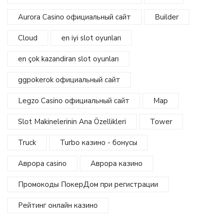
Aurora Casino официальный сайт
Builder
Cloud
en iyi slot oyunları
en çok kazandiran slot oyunları
ggpokerok официальный сайт
Legzo Casino официальный сайт
Map
Slot Makinelerinin Ana Özellikleri
Tower
Truck
Turbo казино - бонусы
Аврора casino
Аврора казино
Промокоды ПокерДом при регистрации
Рейтинг онлайн казино