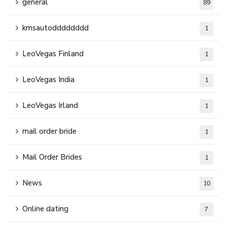
general
89
kmsautodddddddd
1
LeoVegas Finland
1
LeoVegas India
1
LeoVegas Irland
1
mail order bride
1
Mail Order Brides
1
News
10
Online dating
7