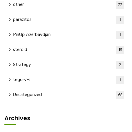
other
77
parazitos
1
PinUp Azerbaydjan
1
steroid
15
Strategy
2
tegory%
1
Uncategorized
68
Archives