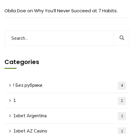
Obila Doe
on
Why You’ll Never Succeed at 7 Habits.
Categories
! Без рубрики
4
1
2
1xbet Argentina
1
1xbet AZ Casino
1