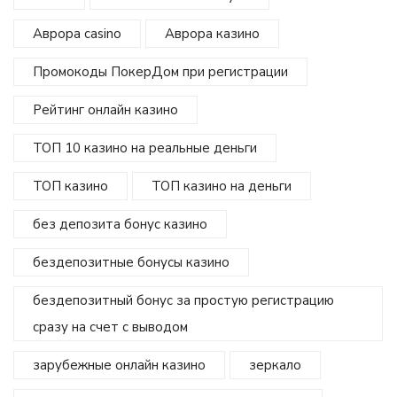
Аврора casino
Аврора казино
Промокоды ПокерДом при регистрации
Рейтинг онлайн казино
ТОП 10 казино на реальные деньги
ТОП казино
ТОП казино на деньги
без депозита бонус казино
бездепозитные бонусы казино
бездепозитный бонус за простую регистрацию
сразу на счет с выводом
зарубежные онлайн казино
зеркало