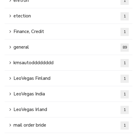
eretron
1
etection
1
Finance, Credit
1
general
89
kmsautodddddddd
1
LeoVegas Finland
1
LeoVegas India
1
LeoVegas Irland
1
mail order bride
1