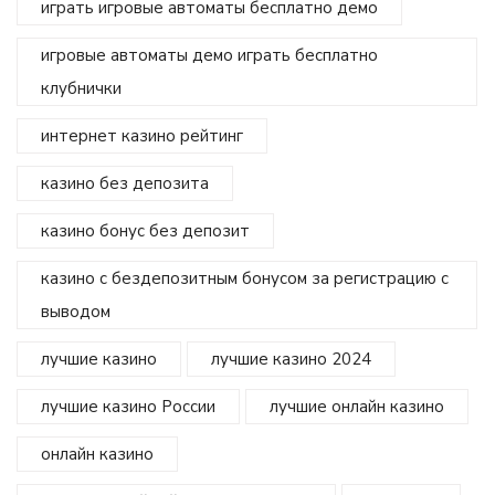
играть игровые автоматы бесплатно демо
игровые автоматы демо играть бесплатно
клубнички
интернет казино рейтинг
казино без депозита
казино бонус без депозит
казино с бездепозитным бонусом за регистрацию с
выводом
лучшие казино
лучшие казино 2024
лучшие казино России
лучшие онлайн казино
онлайн казино