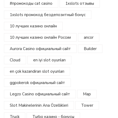
#промокоды cat casino
1xslots отзывы
1xslots промокод бездепозитный бонус
10 лучших казино онлайн
10 лучших казино онлайн России
ancor
Aurora Casino официальный сайт
Builder
Cloud
en iyi slot oyunları
en çok kazandiran slot oyunları
ggpokerok официальный сайт
Legzo Casino официальный сайт
Map
Slot Makinelerinin Ana Özellikleri
Tower
Truck
Turbo казино - бонусы