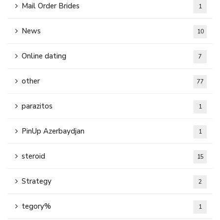
Mail Order Brides
1
News
10
Online dating
7
other
77
parazitos
1
PinUp Azerbaydjan
1
steroid
15
Strategy
2
tegory%
1