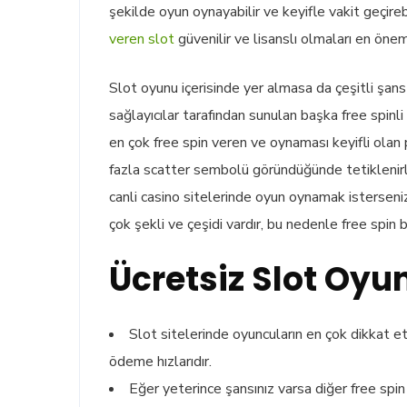
şekilde oyun oynayabilir ve keyifle vakit geçirebi
veren slot
güvenilir ve lisanslı olmaları en önem
Slot oyunu içerisinde yer almasa da çeşitli şans 
sağlayıcılar tarafından sunulan başka free spinli
en çok free spin veren ve oynaması keyifli olan 
fazla scatter sembolü göründüğünde tetiklenirle
canli casino sitelerinde oyun oynamak isterseni
çok şekli ve çeşidi vardır, bu nedenle free spi
Ücretsiz Slot Oyun
Slot sitelerinde oyuncuların en çok dikkat 
ödeme hızlarıdır.
Eğer yeterince şansınız varsa diğer free spin 