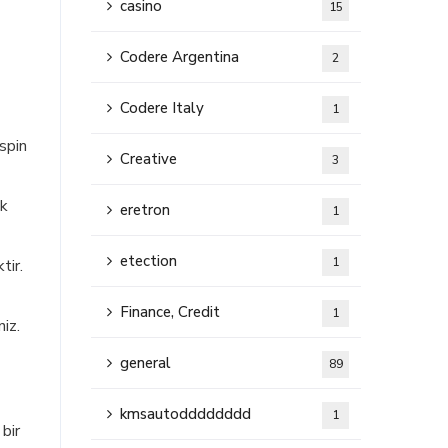
casino
15
Codere Argentina
2
Codere Italy
1
 spin
Creative
3
ek
eretron
1
etection
1
tir.
Finance, Credit
1
niz.
general
89
kmsautodddddddd
1
 bir