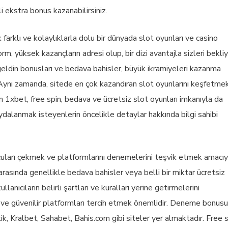
 ekstra bonus kazanabilirsiniz.
farklı ve kolaylıklarla dolu bir dünyada slot oyunları ve casino
m, yüksek kazançların adresi olup, bir dizi avantajla sizleri bekliy
geldin bonusları ve bedava bahisler, büyük ikramiyeleri kazanma
r. Aynı zamanda, sitede en çok kazandıran slot oyunlarını keşfetme
n 1xbet, free spin, bedava ve ücretsiz slot oyunları imkanıyla da
dalanmak isteyenlerin öncelikle detaylar hakkında bilgi sahibi
uları çekmek ve platformlarını denemelerini teşvik etmek amacıy
r arasında genellikle bedava bahisler veya belli bir miktar ücretsiz
anıcıların belirli şartları ve kuralları yerine getirmelerini
nslı ve güvenilir platformları tercih etmek önemlidir. Deneme bonusu
ik, Kralbet, Sahabet, Bahis.com gibi siteler yer almaktadır. Free 