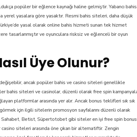
ldukça popüler bir eğlence kaynağı haline gelmiştir. Yabancı bahis
da yerel yasalara göre yasaktır. Resmi bahis siteleri, daha düşük
Türkiye’de yasal olarak online bahis hizmeti sunan tek hizmet
re tasarlanmıştır ve oyunculara risksiz ve eğlenceli bir oyun
 Nasıl Üye Olunur?
 değişebilir, ancak popüler bahis ve casino siteleri genellikle
er bahis siteleri ve casinolar, düzenli olarak free spin kampanyala
yan platformlar arasında yer alır. Ancak bonus teklifleri sık sık
görmek için ilgili sitelerin promosyon sayfalarını düzenli olarak
Sahabet, Betist, Süpertotobet gibi siteler en iyi free spin bonu
 casino siteleri arasında öne çıkan bir alternatiftir. Zengin