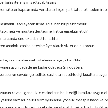
bahis ile erişim sağlayabilirsiniz.
 veren siteler kapsamında yer alarak hiçbir şart talep etmeden free
laşmanızı sağlayacak fırsatları sunan bir platformdur.
labilmeli ve müşteri desteğine hızlıca erişebilmelidir.
i arasında öne çıkan bir alternatiftir.
ren anadolu casino sitesine üye olarak sizler de bu bonus
enleyici kurumları web sitelerinde açıkça belirtilir.
oyunun uzun vadede ne kadar ödeyeceğini gösterir.
sorusunun cevabı, genellikle casinoların belirlediği kurallara uygu
sunun cevabı, genellikle casinoların belirlediği kurallara uygun o
atırım şartları, belirli slot oyunlarına yönelik freespin hakkı ve 
n kampanyalarından en iyi şekilde yararlanabilmek adına bu kurallar