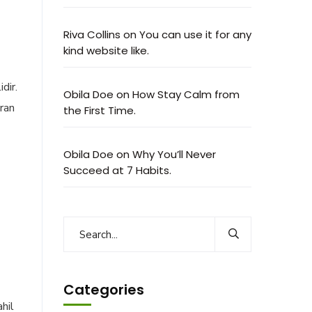
Riva Collins
on
You can use it for any
kind website like.
dir.
Obila Doe
on
How Stay Calm from
ıran
the First Time.
Obila Doe
on
Why You’ll Never
Succeed at 7 Habits.
Categories
ahil