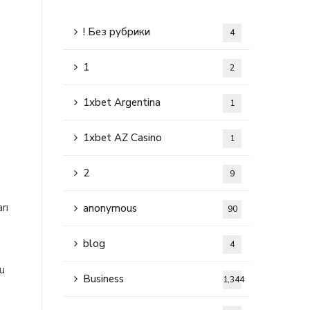
! Без рубрики
4
1
2
1xbet Argentina
1
1xbet AZ Casino
1
2
9
rı
anonymous
90
blog
4
su
Business
1,344