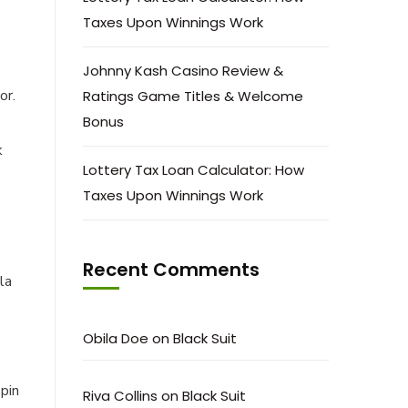
Taxes Upon Winnings Work
Johnny Kash Casino Review &
or.
Ratings Game Titles & Welcome
Bonus
k
Lottery Tax Loan Calculator: How
Taxes Upon Winnings Work
Recent Comments
la
Obila Doe
on
Black Suit
spin
Riva Collins
on
Black Suit