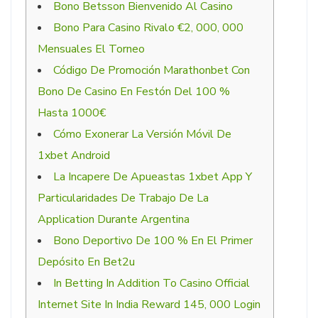
Bono Betsson Bienvenido Al Casino
Bono Para Casino Rivalo €2, 000, 000
Mensuales El Torneo
Código De Promoción Marathonbet Con
Bono De Casino En Festón Del 100 %
Hasta 1000€
Cómo Exonerar La Versión Móvil De
1xbet Android
La Incapere De Apueastas 1xbet App Y
Particularidades De Trabajo De La
Application Durante Argentina
Bono Deportivo De 100 % En El Primer
Depósito En Bet2u
In Betting In Addition To Casino Official
Internet Site In India Reward 145, 000 Login