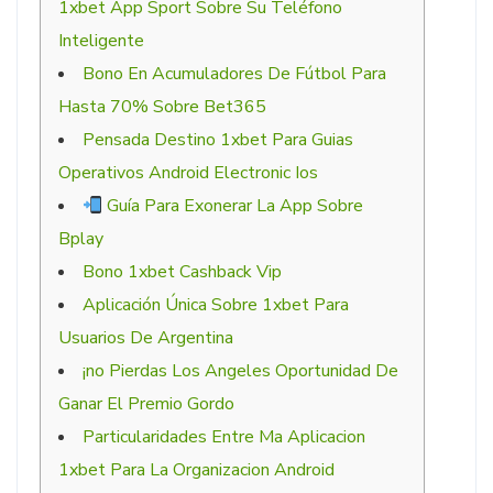
1xbet App Sport Sobre Su Teléfono
Inteligente
Bono En Acumuladores De Fútbol Para
Hasta 70% Sobre Bet365
Pensada Destino 1xbet Para Guias
Operativos Android Electronic Ios
Guía Para Exonerar La App Sobre
Bplay
Bono 1xbet Cashback Vip
Aplicación Única Sobre 1xbet Para
Usuarios De Argentina
¡no Pierdas Los Angeles Oportunidad De
Ganar El Premio Gordo
Particularidades Entre Ma Aplicacion
1xbet Para La Organizacion Android