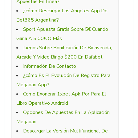
Apuestas En Línea?
¿cómo Descargar Los Angeles App De
Bet365 Argentina?
Sport Apuesta Gratis Sobre 5€ Cuando
Gana A 5 00€ O Más
Juegos Sobre Bonificación De Bienvenida,
Arcade Y Video Bingo $200 En Dafabet
Información De Contacto
¿cómo Es El Evolución De Registro Para
Megapari App?
Como Exonerar 1xbet Apk Por Para El
Libro Operativo Android
Opciones De Apuestas En La Aplicación
Megapari
Descargar La Versión Multifuncional De