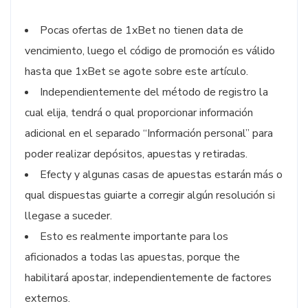
Pocas ofertas de 1xBet no tienen data de
vencimiento, luego el código de promoción es válido
hasta que 1xBet se agote sobre este artículo.
Independientemente del método de registro la
cual elija, tendrá o qual proporcionar información
adicional en el separado “Información personal” para
poder realizar depósitos, apuestas y retiradas.
Efecty y algunas casas de apuestas estarán más o
qual dispuestas guiarte a corregir algún resolución si
llegase a suceder.
Esto es realmente importante para los
aficionados a todas las apuestas, porque the
habilitará apostar, independientemente de factores
externos.