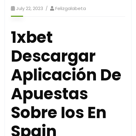
July 22, 2023
Felizgalabeta
1xbet
Descargar
Aplicación De
Apuestas
Sobre Ios En
Spain ️