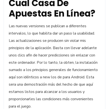
Cual Casa De
Apuestas En Línea?
Las nuevas versiones se publican a diferentes
intervalos, lo que habilita dar un paso la usabilidad.
Las actualizaciones se producen sin violar mis
principios de la aplicación. Basta con llevar adelante
unos clics afin de hacer predicciones sin enlazar con
este ordenador. Por lo tanto, la obten, la instalación
sumado a los principios generales de funcionamiento
aquí son idénticos a new los de para Android. Esta
sera una demostración más del hecho de que aquí
estamos listos para alcanzar a los usuarios y
proporcionarles las condiciones más convenientes
para el juego.