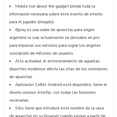
Mobile live about the gadget brinda toda la
información necesaria sobre este evento de interés
para el jugador (elegido).
Bplay es una odaie de apuestas para origen
argentino la cual actualmente se descubre en pro
para impulsar sus servicios para lograr los angeles
suscripción de millones de usuarios.
Alto actividad, el entretenimiento de aquellas
deportes modernos afecta las citas de los corredores
de apuestas.
Aplicacion 1xBet Android está disponible, tiene el
diseño conciso, interfaz, con todas las funciones
necesarias.
Sólo tiene que introducir este nombre de la casa
de apuestas en su browser cuando juegue a partir de