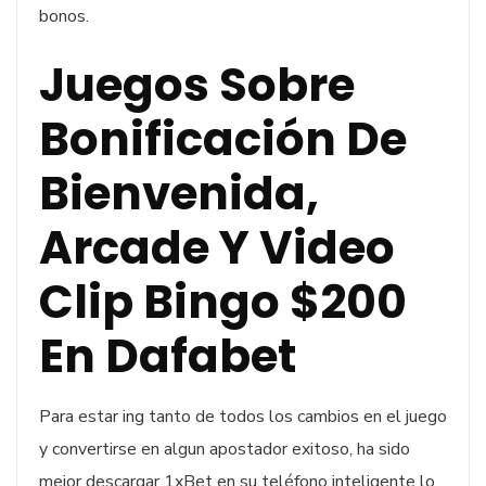
bonos.
Juegos Sobre
Bonificación De
Bienvenida,
Arcade Y Video
Clip Bingo $200
En Dafabet
Para estar ing tanto de todos los cambios en el juego
y convertirse en algun apostador exitoso, ha sido
mejor descargar 1xBet en su teléfono inteligente lo