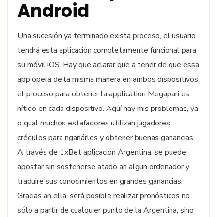
Android
Una sucesión ya terminado exista proceso, el usuario
tendrá esta aplicación completamente funcional para
su móvil iOS. Hay que aclarar que a tener de que essa
app opera de la misma manera en ambos dispositivos,
el proceso para obtener la application Megapari es
nítido en cada dispositivo. Aquí hay mis problemas, ya
o qual muchos estafadores utilizan jugadores
crédulos para ngañárlos y obtener buenas ganancias.
A través de 1xBet aplicación Argentina, se puede
apostar sin sostenerse atado an algun ordenador y
traduire sus conocimientos en grandes ganancias.
Gracias an ella, será posible realizar pronósticos no
sólo a partir de cualquier punto de la Argentina, sino