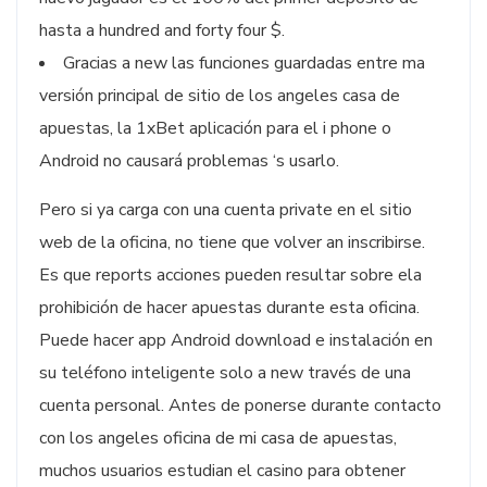
hasta a hundred and forty four $.
Gracias a new las funciones guardadas entre ma
versión principal de sitio de los angeles casa de
apuestas, la 1xBet aplicación para el i phone o
Android no causará problemas ‘s usarlo.
Pero si ya carga con una cuenta private en el sitio
web de la oficina, no tiene que volver an inscribirse.
Es que reports acciones pueden resultar sobre ela
prohibición de hacer apuestas durante esta oficina.
Puede hacer app Android download e instalación en
su teléfono inteligente solo a new través de una
cuenta personal. Antes de ponerse durante contacto
con los angeles oficina de mi casa de apuestas,
muchos usuarios estudian el casino para obtener