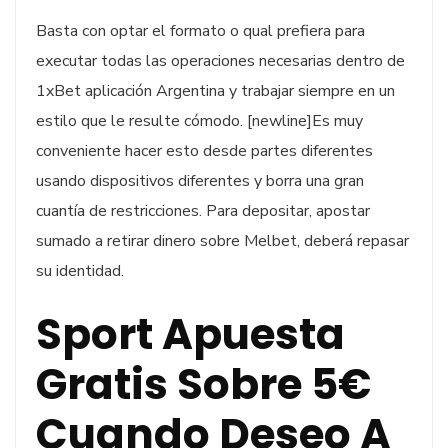
Basta con optar el formato o qual prefiera para
executar todas las operaciones necesarias dentro de
1xBet aplicación Argentina y trabajar siempre en un
estilo que le resulte cómodo. [newline]Es muy
conveniente hacer esto desde partes diferentes
usando dispositivos diferentes y borra una gran
cuantía de restricciones. Para depositar, apostar
sumado a retirar dinero sobre Melbet, deberá repasar
su identidad.
Sport Apuesta
Gratis Sobre 5€
Cuando Deseo A