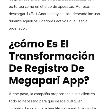
éxito, asi como en el sitio de apuestas. Por eso,
descargar 1xBet Android hoy ha sido deseado incluso
durante aquellos jugadores activos que usan el
ordenador.
¿cómo Es El
Transformación
De Registro De
Megapari App?
A ese paso, la compañía proporciona a sus clientes
todo lo necesario para que desde cualquier
computadora o mobile live life y prematch apuestas