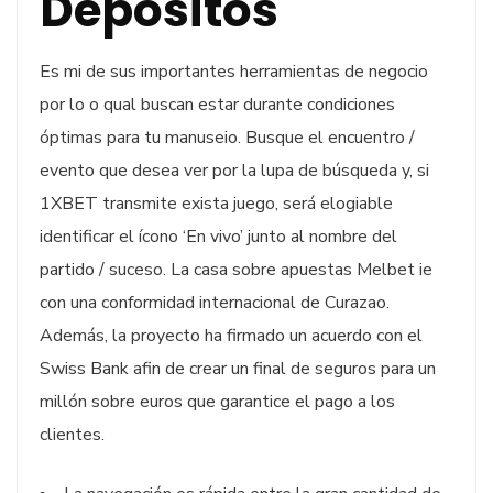
Depósitos
Es mi de sus importantes herramientas de negocio
por lo o qual buscan estar durante condiciones
óptimas para tu manuseio. Busque el encuentro /
evento que desea ver por la lupa de búsqueda y, si
1XBET transmite exista juego, será elogiable
identificar el ícono ‘En vivo’ junto al nombre del
partido / suceso. La casa sobre apuestas Melbet ie
con una conformidad internacional de Curazao.
Además, la proyecto ha firmado un acuerdo con el
Swiss Bank afin de crear un final de seguros para un
millón sobre euros que garantice el pago a los
clientes.