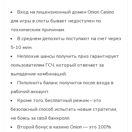
Вход на лицензионный домен Onion Casino
для игры в слоты бывает недоступен по
техническим причинам.
В среднем депозиты поступают на счет через
5-10 мин.
Неплохие шансы получить приз гарантирует
пользователям ГСЧ, который отвечает за
выпадение комбинаций.
Пополнить баланс получится после входа в
рабочий аккаунт.
Кроме того, бесплатный режим – это
безопасный способ испытать новые стратегии,
не боясь за свой банкролл.
Второй бонус в казино Onion — это 100%