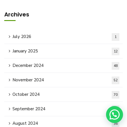
Archives
July 2026
1
January 2025
12
December 2024
48
November 2024
52
October 2024
70
September 2024
46
August 2024
36