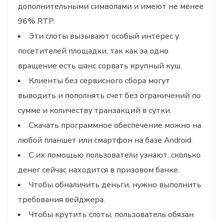
дополнительными символами и имеют не менее
96% RTP.
Эти слоты вызывают особый интерес у
посетителей площадки, так как за одно
вращение есть шанс сорвать крупный куш.
Клиенты без сервисного сбора могут
выводить и пополнять счет без ограничений по
сумме и количеству транзакций в сутки.
Скачать программное обеспечение можно на
любой планшет или смартфон на базе Android.
С их помощью пользователи узнают, сколько
денег сейчас находится в призовом банке.
Чтобы обналичить деньги, нужно выполнить
требования вейджера.
Чтобы крутить слоты, пользователь обязан