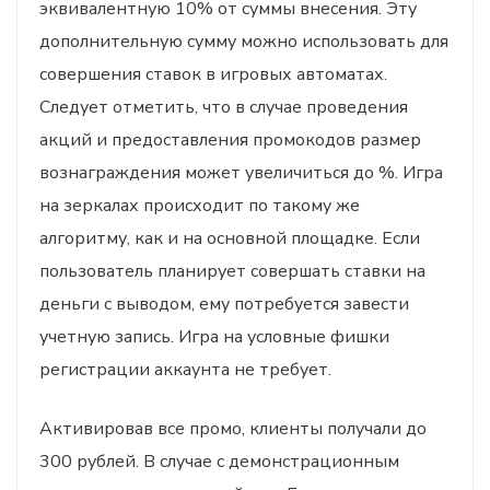
эквивалентную 10% от суммы внесения. Эту
дополнительную сумму можно использовать для
совершения ставок в игровых автоматах.
Следует отметить, что в случае проведения
акций и предоставления промокодов размер
вознаграждения может увеличиться до %. Игра
на зеркалах происходит по такому же
алгоритму, как и на основной площадке. Если
пользователь планирует совершать ставки на
деньги с выводом, ему потребуется завести
учетную запись. Игра на условные фишки
регистрации аккаунта не требует.
Активировав все промо, клиенты получали до
300 рублей. В случае с демонстрационным