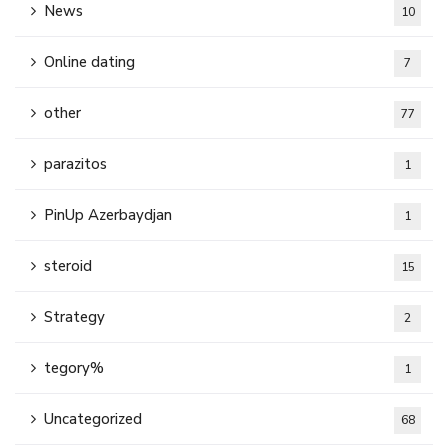
News
10
Online dating
7
other
77
parazitos
1
PinUp Azerbaydjan
1
steroid
15
Strategy
2
tegory%
1
Uncategorized
68