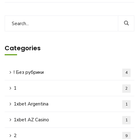
Categories
! Без рубрики
4
1
2
1xbet Argentina
1
1xbet AZ Casino
1
2
9