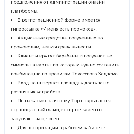
предложения от администрации онлайн
платформы.
В регистрационной форме имеется
гиперссылка «У меня есть промокод».
Акционные средства, полученные по
промокодам, нельзя сразу вывести.
Клиенты крутят барабаны и получают не
символы, а карты, из которых нужно составить
комбинацию по правилам Техасского Холдема.
Вход на интернет площадку доступен с
различных устройств.
По нажатию на кнопку Top открывается
страница с тайтлами, которые клиенты
запускают чаще всего.
Для авторизации в рабочем кабинете