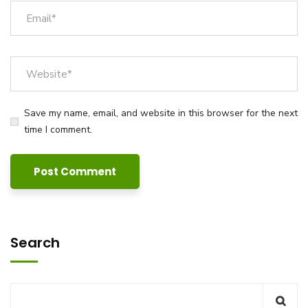
Save my name, email, and website in this browser for the next
time I comment.
Search