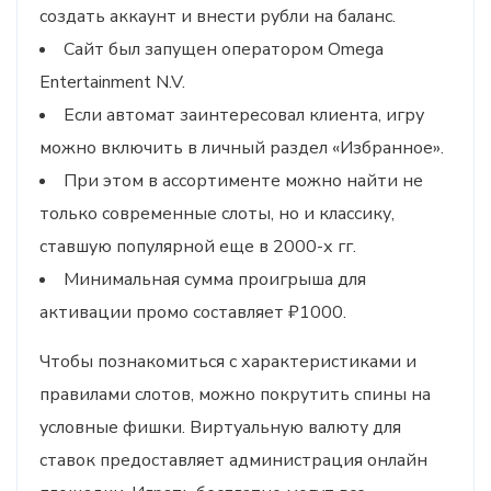
создать аккаунт и внести рубли на баланс.
Сайт был запущен оператором Omega
Entertainment N.V.
Если автомат заинтересовал клиента, игру
можно включить в личный раздел «Избранное».
При этом в ассортименте можно найти не
только современные слоты, но и классику,
ставшую популярной еще в 2000-х гг.
Минимальная сумма проигрыша для
активации промо составляет ₽1000.
Чтобы познакомиться с характеристиками и
правилами слотов, можно покрутить спины на
условные фишки. Виртуальную валюту для
ставок предоставляет администрация онлайн