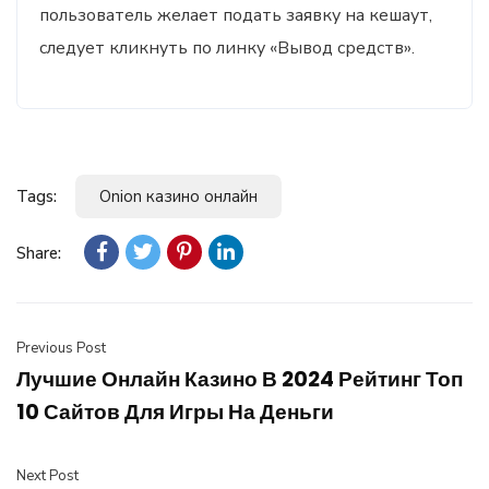
пользователь желает подать заявку на кешаут,
следует кликнуть по линку «Вывод средств».
Tags:
Onion казино онлайн
Share:
Previous Post
Лучшие Онлайн Казино В 2024 Рейтинг Топ
10 Сайтов Для Игры На Деньги
Next Post