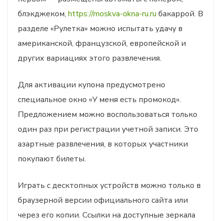
блэкджеком,
https://moskva-okna-ru.ru
бакаррой. В
разделе «Рулетка» можно испытать удачу в
американской, французской, европейской и
других вариациях этого развлечения.
Для активации купона предусмотрено
специальное окно «У меня есть промокод».
Предложением можно воспользоваться только
один раз при регистрации учетной записи. Это
азартные развлечения, в которых участники
покупают билеты.
Играть с десктопных устройств можно только в
браузерной версии официального сайта или
через его копии. Ссылки на доступные зеркала