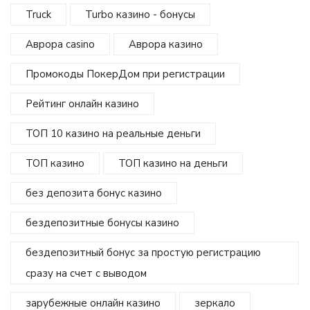
Truck
Turbo казино - бонусы
Аврора casino
Аврора казино
Промокоды ПокерДом при регистрации
Рейтинг онлайн казино
ТОП 10 казино на реальные деньги
ТОП казино
ТОП казино на деньги
без депозита бонус казино
бездепозитные бонусы казино
бездепозитный бонус за простую регистрацию
сразу на счет с выводом
зарубежные онлайн казино
зеркало