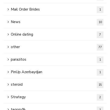
Mail Order Brides
1
News
10
Online dating
7
other
77
parazitos
1
PinUp Azerbaydjan
1
steroid
15
Strategy
2
tegory%
1