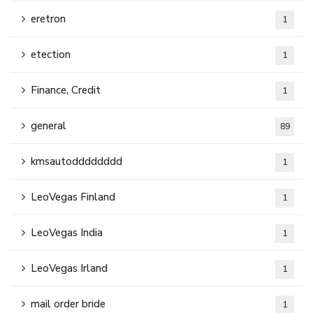
eretron
1
etection
1
Finance, Credit
1
general
89
kmsautodddddddd
1
LeoVegas Finland
1
LeoVegas India
1
LeoVegas Irland
1
mail order bride
1