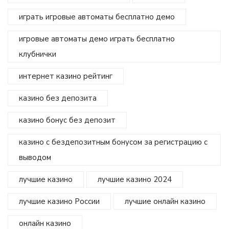
играть игровые автоматы бесплатно демо
игровые автоматы демо играть бесплатно
клубнички
интернет казино рейтинг
казино без депозита
казино бонус без депозит
казино с бездепозитным бонусом за регистрацию с
выводом
лучшие казино
лучшие казино 2024
лучшие казино России
лучшие онлайн казино
онлайн казино