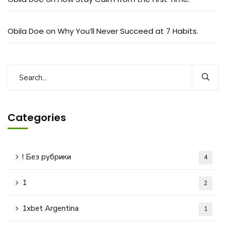
Obila Doe
on
Why You’ll Never Succeed at 7 Habits.
Categories
! Без рубрики
4
1
2
1xbet Argentina
1