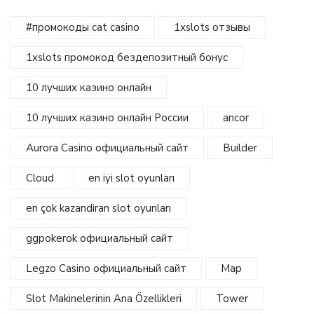
#промокоды cat casino
1xslots отзывы
1xslots промокод бездепозитный бонус
10 лучших казино онлайн
10 лучших казино онлайн России
ancor
Aurora Casino официальный сайт
Builder
Cloud
en iyi slot oyunları
en çok kazandiran slot oyunları
ggpokerok официальный сайт
Legzo Casino официальный сайт
Map
Slot Makinelerinin Ana Özellikleri
Tower